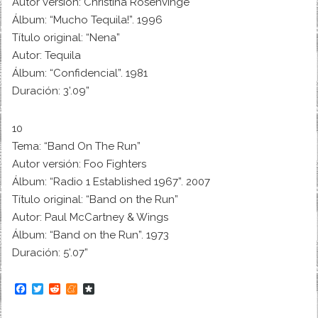
Autor versión: Christina Rosenvinge
Álbum: “Mucho Tequila!”. 1996
Título original: “Nena”
Autor: Tequila
Álbum: “Confidencial”. 1981
Duración: 3’.09”
10
Tema: “Band On The Run”
Autor versión: Foo Fighters
Álbum: “Radio 1 Established 1967”. 2007
Título original: “Band on the Run”
Autor: Paul McCartney & Wings
Álbum: “Band on the Run”. 1973
Duración: 5’.07”
F
T
R
M
D
a
w
e
e
i
c
i
d
n
a