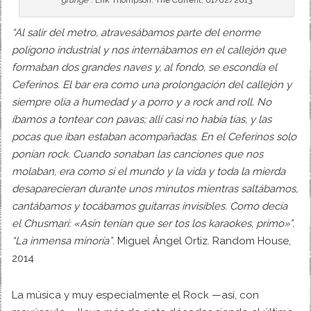
grunge”
. Erik Thompson. The Current, 01/02/2013
“Al salir del metro, atravesábamos parte del enorme
polígono industrial y nos internábamos en el callejón que
formaban dos grandes naves y, al fondo, se escondía el
Ceferinos. El bar era como una prolongación del callejón y
siempre olía a humedad y a porro y a rock and roll. No
íbamos a tontear con pavas; allí casi no había tías, y las
pocas que iban estaban acompañadas. En el Ceferinos solo
ponían rock. Cuando sonaban las canciones que nos
molaban, era como si el mundo y la vida y toda la mierda
desaparecieran durante unos minutos mientras saltábamos,
cantábamos y tocábamos guitarras invisibles. Como decía
el Chusmari: «Asín tenían que ser tos los karaokes, primo»”.
“La inmensa minoría”
. Miguel Ángel Ortiz. Random House,
2014
La música y muy especialmente el Rock —así, con