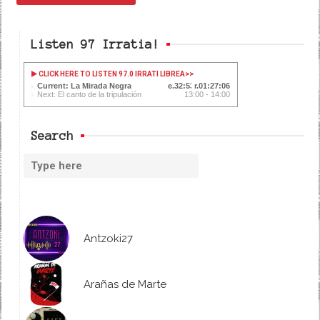
Listen 97 Irratia!
CLICK HERE TO LISTEN 97.0 IRRATI LIBREA
>>
Current: La Mirada Negra
32:54
01:27:05
Next: El canto de la tripulación
13:00 - 14:00
Search
Antzoki27
Arañas de Marte