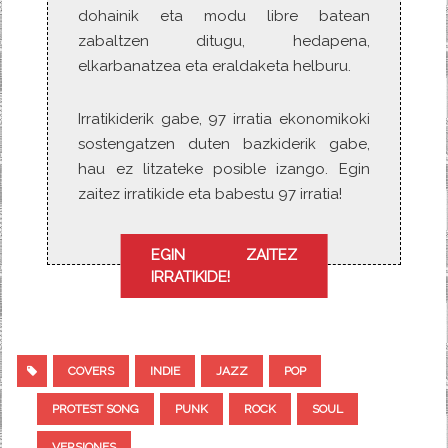
dohainik eta modu libre batean
zabaltzen ditugu, hedapena,
elkarbanatzea eta eraldaketa helburu.
Irratikiderik gabe, 97 irratia ekonomikoki
sostengatzen duten bazkiderik gabe,
hau ez litzateke posible izango. Egin
zaitez irratikide eta babestu 97 irratia!
EGIN ZAITEZ
IRRATIKIDE!
COVERS
INDIE
JAZZ
POP
PROTEST SONG
PUNK
ROCK
SOUL
VERSIONES