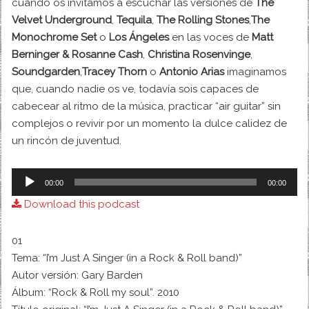
cuando os invitamos a escuchar las versiones de
The
Velvet Underground
,
Tequila
,
The Rolling Stones
,
The
Monochrome Set
o
Los Ángeles
en las voces de
Matt
Berninger & Rosanne Cash
,
Christina Rosenvinge
,
Soundgarden
,
Tracey Thorn
o
Antonio Arias
imaginamos
que, cuando nadie os ve, todavía sois capaces de
cabecear al ritmo de la música, practicar “air guitar” sin
complejos o revivir por un momento la dulce calidez de
un rincón de juventud.
Audio
00:00
00:00
Player
Download this podcast
01
Tema: “I’m Just A Singer (in a Rock & Roll band)”
Autor versión: Gary Barden
Álbum: “Rock & Roll my soul”. 2010