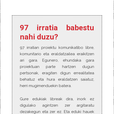
e
t
d
e
s
b
t
i
a
p
o
e
t
m
o
o
r
e
r
k
a
97 irratia babestu
nahi duzu?
97 irratian proiektu komunikatibo libre,
komunitario eta eraldatzailea eraikitzen
ari gara. Egunero, ehundaka gara
proiektuan parte hartzen dugun
pertsonak, eragiten digun errealitatea
behatuz eta hura eraldatzen saiatuz,
herri mugimenduekin batera.
Gure edukiak libreak dira, inork ez
digulako agintzen zer argitaratu
dezakegun eta zer ez. Eta eduki hauek