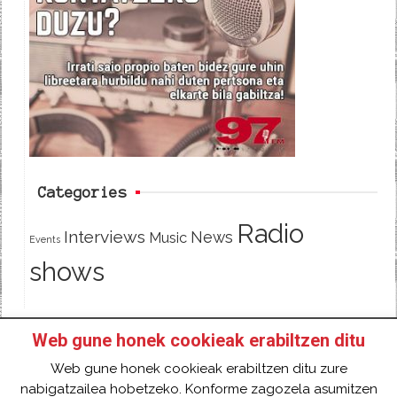
e
t
d
b
t
o
e
o
r
k
Categories
Radio
Interviews
News
Music
Events
shows
Web gune honek cookieak erabiltzen ditu
HOME
HAZTE SOCI@ DE 97FM IRRATIA
Web gune honek cookieak erabiltzen ditu zure
FACEBOOK
TWITTER
CONTACT
LOGIN
nabigatzailea hobetzeko. Konforme zagozela asumitzen