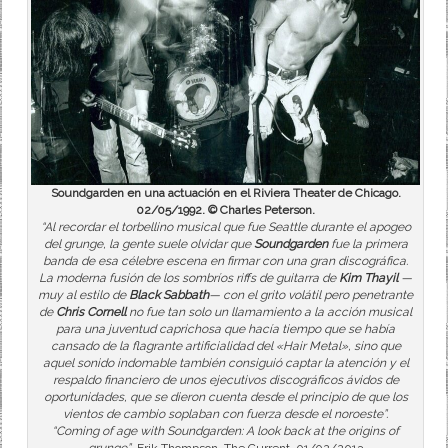
Soundgarden en una actuación en el Riviera Theater de Chicago.
02/05/1992. © Charles Peterson.
“Al recordar el torbellino musical que fue Seattle durante el apogeo
del grunge, la gente suele olvidar que
Soundgarden
fue la primera
banda de esa célebre escena en firmar con una gran discográfica.
La moderna fusión de los sombríos riffs de guitarra de
Kim Thayil
—
muy al estilo de
Black Sabbath
— con el grito volátil pero penetrante
de
Chris Cornell
no fue tan solo un llamamiento a la acción musical
para una juventud caprichosa que hacía tiempo que se había
cansado de la flagrante artificialidad del «Hair Metal», sino que
aquel sonido indomable también consiguió captar la atención y el
respaldo financiero de unos ejecutivos discográficos ávidos de
oportunidades, que se dieron cuenta desde el principio de que los
vientos de cambio soplaban con fuerza desde el noroeste”.
“Coming of age with Soundgarden: A look back at the origins of