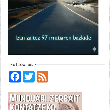
Follow us
F
T
F
a
w
e
c
i
e