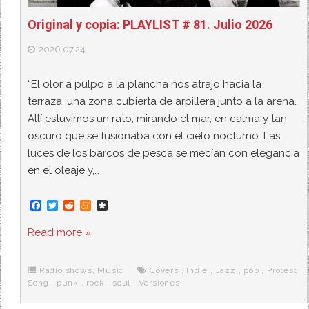
Original y copia: PLAYLIST # 81. Julio 2026
2026.07.24
“El olor a pulpo a la plancha nos atrajo hacia la
terraza, una zona cubierta de arpillera junto a la arena.
Allí estuvimos un rato, mirando el mar, en calma y tan
oscuro que se fusionaba con el cielo nocturno. Las
luces de los barcos de pesca se mecían con elegancia
en el oleaje y,…
F
T
R
M
D
a
w
e
e
i
c
i
d
n
a
Read more »
e
t
d
e
s
b
t
i
a
p
o
e
t
m
o
o
r
e
r
Radio shows
,
Music
Covers
,
Indie
,
Jazz
,
pop
,
Protest
k
a
Song
,
punk
,
rock
,
soul
,
Versiones