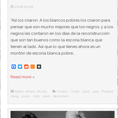
2026.01.09
“Así los criaron. A los blancos pobres los criaron para
pensar que son mucho mejores que los negros, y a los
negros les contaron en los días de la reconstrucción
que son tan buenos como la escoria blanca que
tienen al lado. Así que lo que tienes ahora es un
montón de escoria blanca pobre…
F
T
R
M
D
a
w
e
e
i
c
i
d
n
a
Read more »
e
t
d
e
s
b
t
i
a
p
o
e
t
m
o
o
r
e
r
Radio shows
,
Music
Covers
,
Indie
,
Jazz
,
pop
,
Protest
k
a
Song
,
punk
,
rock
,
soul
,
Versiones