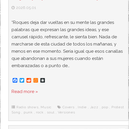
2026.05.01
“Roques deja dar vueltas en su mente las grandes
palabras que expresan las grandes ideas, y ese
carrusel rápido, refrescante, le sienta bien. Nada de
marcharse de esta ciudad de todos los mañanas, y
menos en ese momento. Sería igual que esos canallas
que abandonan a sus mujeres cuando están
embarazadas o a punto de…
F
T
R
M
D
a
w
e
e
i
c
i
d
n
a
Read more »
e
t
d
e
s
b
t
i
a
p
o
e
t
m
o
o
r
e
r
Radio shows
,
Music
Covers
,
Indie
,
Jazz
,
pop
,
Protest
k
a
Song
,
punk
,
rock
,
soul
,
Versiones