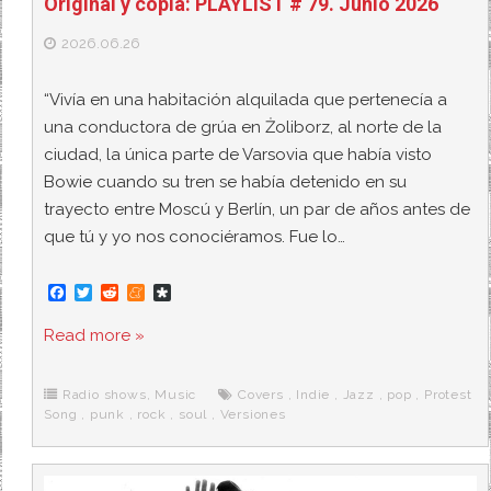
Original y copia: PLAYLIST # 79. Junio 2026
2026.06.26
“Vivía en una habitación alquilada que pertenecía a
una conductora de grúa en Żoliborz, al norte de la
ciudad, la única parte de Varsovia que había visto
Bowie cuando su tren se había detenido en su
trayecto entre Moscú y Berlín, un par de años antes de
que tú y yo nos conociéramos. Fue lo…
F
T
R
M
D
a
w
e
e
i
c
i
d
n
a
Read more »
e
t
d
e
s
b
t
i
a
p
o
e
t
m
o
o
r
e
r
Radio shows
,
Music
Covers
,
Indie
,
Jazz
,
pop
,
Protest
k
a
Song
,
punk
,
rock
,
soul
,
Versiones