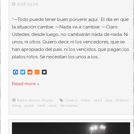
2026.03.06
“—Todo puede tener buen porvenir aquí… El día en que
la situación cambie. —Nada va a cambiar. —Claro.
Ustedes, desde luego, no cambiarán nada de nada. Ni
unos, ni otros. Quiero decir, ni los vencedores, que se
han apropiado del país, ni los vencidos, que pagan los
platos rotos. Se necesitan los unos a los…
F
T
R
M
D
a
w
e
e
i
c
i
d
n
a
Read more »
e
t
d
e
s
b
t
i
a
p
o
e
t
m
o
o
r
e
r
Radio shows
,
Music
Covers
,
Indie
,
Jazz
,
pop
,
Protest
k
a
Song
,
punk
,
rock
,
soul
,
Versiones