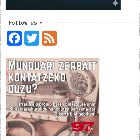
Follow us
F
T
F
a
w
e
c
i
e
e
t
d
b
t
o
e
o
r