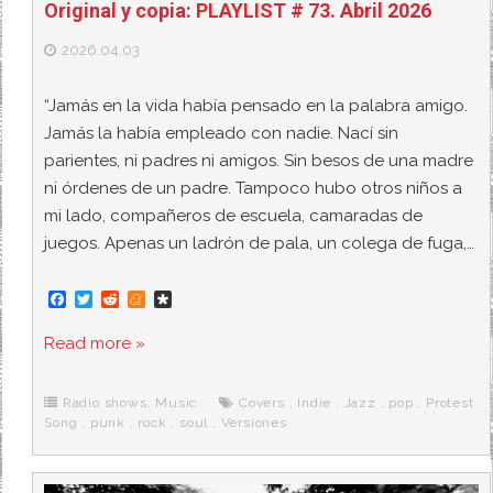
Original y copia: PLAYLIST # 73. Abril 2026
2026.04.03
“Jamás en la vida había pensado en la palabra amigo.
Jamás la había empleado con nadie. Nací sin
parientes, ni padres ni amigos. Sin besos de una madre
ni órdenes de un padre. Tampoco hubo otros niños a
mi lado, compañeros de escuela, camaradas de
juegos. Apenas un ladrón de pala, un colega de fuga,…
F
T
R
M
D
a
w
e
e
i
c
i
d
n
a
Read more »
e
t
d
e
s
b
t
i
a
p
o
e
t
m
o
o
r
e
r
Radio shows
,
Music
Covers
,
Indie
,
Jazz
,
pop
,
Protest
k
a
Song
,
punk
,
rock
,
soul
,
Versiones