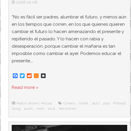
2026.02.06
“No es fácil ser padres, alumbrar el futuro, y menos aún
en los tiempos que corren, en los que quienes quieren
cambiar el futuro lo hacen amenazando el presente y
repitiendo el pasado. Y lo hacen con rabia y
desesperación, porque cambiar el mañana es tan
imposible como cambiar el ayer. Podemos educar el
presente,…
F
T
R
M
D
a
w
e
e
i
c
i
d
n
a
Read more »
e
t
d
e
s
b
t
i
a
p
o
e
t
m
o
o
r
e
r
Radio shows
,
Music
Covers
,
Indie
,
Jazz
,
pop
,
Protest
k
a
Song
,
punk
,
rock
,
soul
,
Versiones