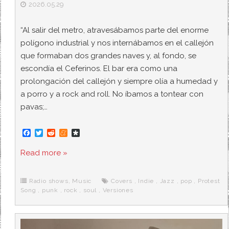
2026.05.29
“Al salir del metro, atravesábamos parte del enorme
polígono industrial y nos internábamos en el callejón
que formaban dos grandes naves y, al fondo, se
escondía el Ceferinos. El bar era como una
prolongación del callejón y siempre olía a humedad y
a porro y a rock and roll. No íbamos a tontear con
pavas;…
F
T
R
M
D
a
w
e
e
i
c
i
d
n
a
Read more »
e
t
d
e
s
b
t
i
a
p
o
e
t
m
o
o
r
e
r
Radio shows
,
Music
Covers
,
Indie
,
Jazz
,
pop
,
Protest
k
a
Song
,
punk
,
rock
,
soul
,
Versiones