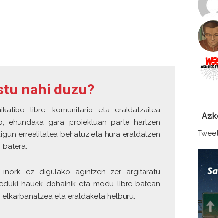
o
w
n
A
r
r
o
w
estu nahi duzu?
k
e
y
ikatibo libre, komunitario eta eraldatzailea
Azk
s
ro, ehundaka gara proiektuan parte hartzen
t
Tweet
igun errealitatea behatuz eta hura eraldatzen
o
 batera.
i
n
 inork ez digulako agintzen zer argitaratu
c
r
eduki hauek dohainik eta modu libre batean
e
 elkarbanatzea eta eraldaketa helburu.
a
s