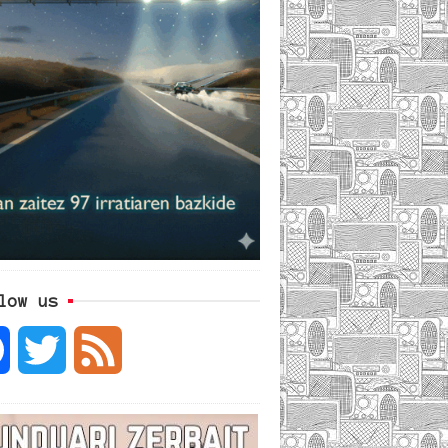
low us
F
T
F
a
w
e
c
i
e