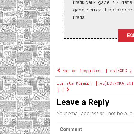
Irratikiderik gabe, 97 irra
gabe, hau ez litzateke posibl
irratia!
EGI
Mar de fueguitos: [:es]BGKO y 
Lur eta Murmur: [:eu]BORROKA EGI
[:]
Leave a Reply
Your email address will not be publ