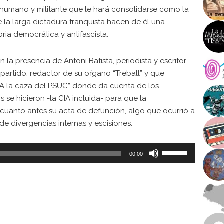
 humano y militante que le hará consolidarse como la
e la larga dictadura franquista hacen de él una
ria democrática y antifascista.
la presencia de Antoni Batista, periodista y escritor
artido, redactor de su oŕgano “Treball” y que
 “A la caza del PSUC” donde da cuenta de los
 se hicieron -la CIA incluida- para que la
 cuanto antes su acta de defunción, algo que ocurrió a
 de divergencias internas y escisiones.
U
00:00
s
e
U
p
/
D