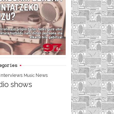
e
t
d
b
t
o
e
o
r
k
egories
Interviews
News
Music
dio shows