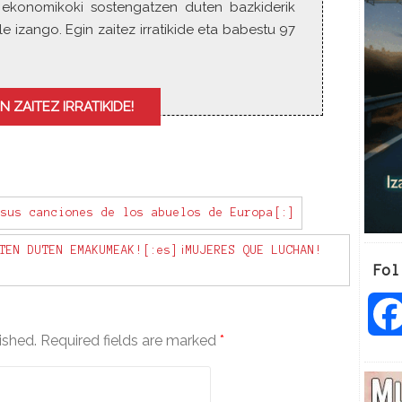
tia ekonomikoki sostengatzen duten bazkiderik
e
e izango. Egin zaitez irratikide eta babestu 97
o
r
d
e
N ZAITEZ IRRATIKIDE!
c
r
e
a
s
e
sus canciones de los abuelos de Europa[:]
v
o
TEN DUTEN EMAKUMEAK![:es]¡MUJERES QUE LUCHAN!
Fol
l
u
m
e
ished.
Required fields are marked
*
.