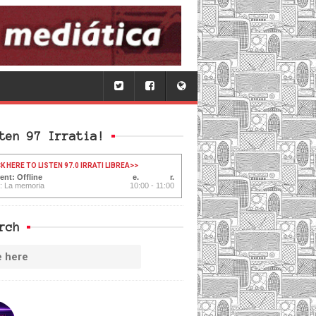
ten 97 Irratia!
K HERE TO LISTEN 97.0 IRRATI LIBREA
>>
ent: Offline
: La memoria
10:00 - 11:00
rch