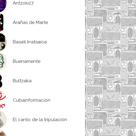
Antzoki27
Arañas de Marte
Basati Irratsaioa
Buenamente
Bultzaka
Cubainformación
El canto de la tripulación