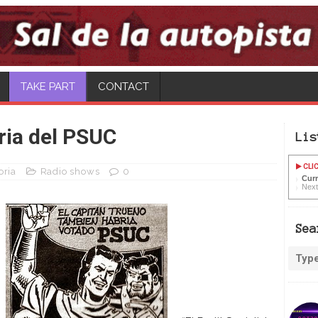
TAKE PART
CONTACT
ia del PSUC
Lis
CLIC
ria
Radio shows
0
Curr
Next
Sea