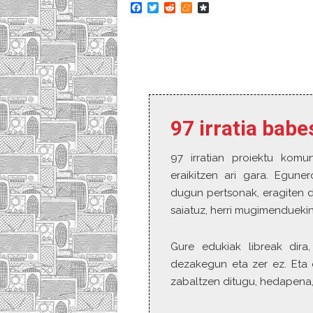
F
T
R
M
D
a
w
e
e
i
c
i
d
n
a
e
t
d
e
s
b
t
i
a
p
o
e
t
m
o
o
r
e
r
k
a
97 irratia bab
97 irratian proiektu komun
eraikitzen ari gara. Egune
dugun pertsonak, eragiten d
saiatuz, herri mugimenduekin
Gure edukiak libreak dira,
dezakegun eta zer ez. Eta 
zabaltzen ditugu, hedapena,