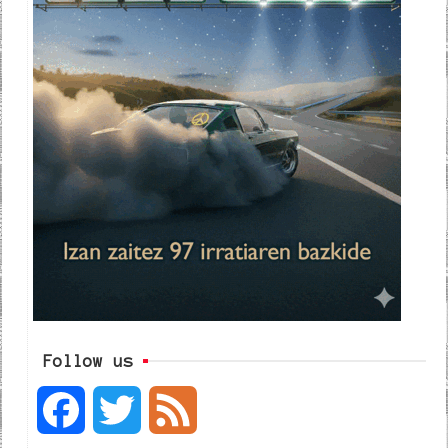
Follow us
F
T
F