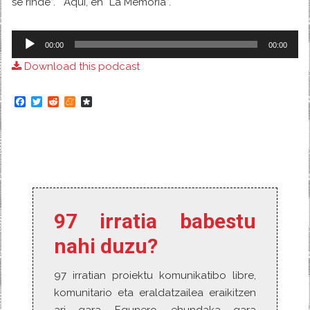
se rinde”. Aqui, en “La Memoria”.
Audio
00:00
00:00
Player
Download this podcast
F
T
R
M
D
a
w
e
e
i
c
i
d
n
a
e
t
d
e
s
b
t
i
a
p
o
e
t
m
o
o
r
e
r
k
a
97 irratia babestu
nahi duzu?
97 irratian proiektu komunikatibo libre,
komunitario eta eraldatzailea eraikitzen