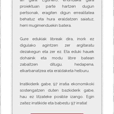
ari gara. Egunero, ehundaka gara
proiektuan parte hartzen dugun
pertsonak, eragiten digun errealitatea
behatuz eta hura eraldatzen saiatuz,
herri mugimenduekin batera.
Gure edukiak libreak dira, inork ez
digulako agintzen zer argitaratu
dezakegun eta zer ez. Eta eduki hauek
dohainik eta modu libre batean
zabaltzen ditugu, hedapena,
elkarbanatzea eta eraldaketa helburu.
Irratikiderik gabe, 97 irratia ekonomikoki
sostengatzen duten bazkiderik gabe,
hau ez litzateke posible izango. Egin
zaitez irratikide eta babestu 97 irratia!