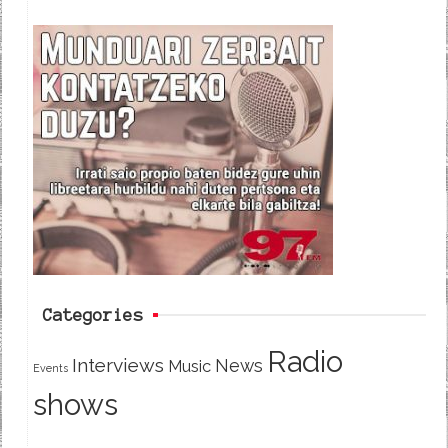
a
w
e
c
i
e
e
t
d
b
t
o
e
o
r
k
Categories
Radio
Interviews
News
Music
Events
shows