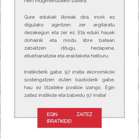
herri mugimenduekin batera.
Gure edukiak libreak dira, inork ez
digulako agintzen zer argitaratu
dezakegun eta zer ez. Eta eduki hauek
dohainik eta modu libre batean
zabaltzen ditugu, hedapena,
elkarbanatzea eta eraldaketa helburu.
Irratikiderik gabe, 97 irratia ekonomikoki
sostengatzen duten bazkiderik gabe,
hau ez litzateke posible izango. Egin
zaitez irratikide eta babestu 97 irratia!
EGIN ZAITEZ
IRRATIKIDE!