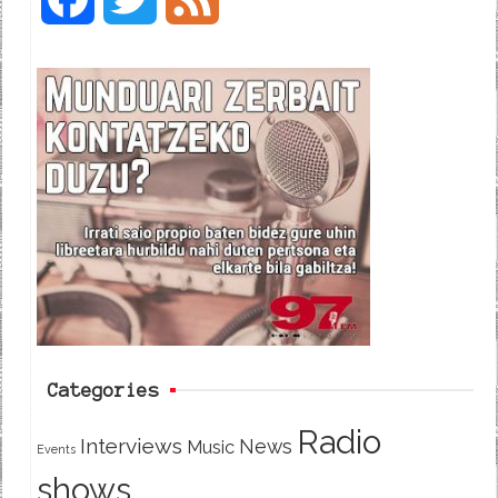
a
w
e
c
i
e
e
t
d
b
t
o
e
o
r
k
Categories
Radio
Interviews
News
Music
Events
shows