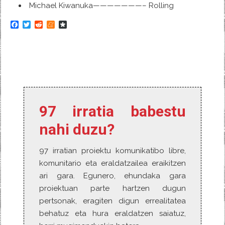
Michael Kiwanuka———————– Rolling
F
T
R
M
D
a
w
e
e
i
c
i
d
n
a
e
t
d
e
s
b
t
i
a
p
o
e
t
m
o
o
r
e
r
k
a
97 irratia babestu
nahi duzu?
97 irratian proiektu komunikatibo libre,
komunitario eta eraldatzailea eraikitzen
ari gara. Egunero, ehundaka gara
proiektuan parte hartzen dugun
pertsonak, eragiten digun errealitatea
behatuz eta hura eraldatzen saiatuz,