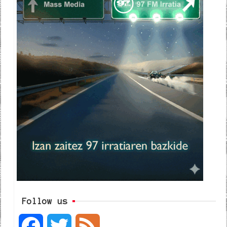
Follow us
F
T
F