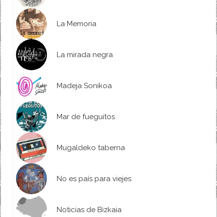
La Memoria
La mirada negra
Madeja Sonikoa
Mar de fueguitos
Mugaldeko taberna
No es país para viejes
Noticias de Bizkaia