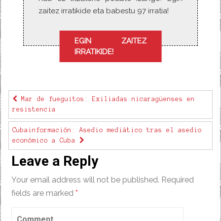
zaitez irratikide eta babestu 97 irratia!
EGIN ZAITEZ
IRRATIKIDE!
Mar de fueguitos: Exiliadas nicaragüenses en
resistencia
Cubainformación: Asedio mediático tras el asedio
económico a Cuba
Leave a Reply
Your email address will not be published.
Required
fields are marked
*