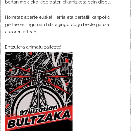
bertan mok-eko kide bateri elkarrizketa egin diogu.
Horretaz aparte euskal Herria eta bertatik kanpoko
gertaeren inguruan hitz egingo dugu beste gauza
askoren artean.
Entzutera animatu zaitezte!