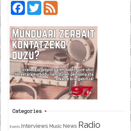
F
T
F
a
w
e
c
i
e
e
t
d
b
t
o
e
o
r
k
Categories
Radio
Interviews
News
Music
Events