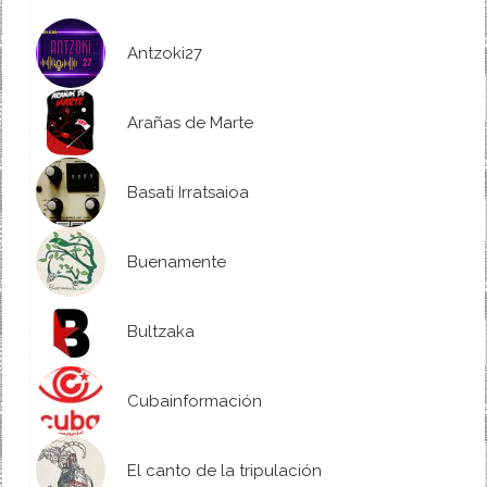
Antzoki27
Arañas de Marte
Basati Irratsaioa
Buenamente
Bultzaka
Cubainformación
El canto de la tripulación