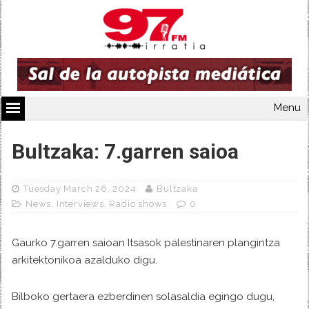
Menu
Bultzaka: 7.garren saioa
Tuesday March 26, 2024
Bultzaka
News
,
Interviews
,
Radio shows
0
Gaurko 7.garren saioan Itsasok palestinaren plangintza
arkitektonikoa azalduko digu.
Bilboko gertaera ezberdinen solasaldia egingo dugu,