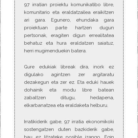
97 irratian proiektu komunikatibo libre,
komunitario eta eraldatzailea eraikitzen
ari gara. Egunero, ehundaka gara
proiektuan parte hartzen dugun
pertsonak, eragiten digun errealitatea
behatuz eta hura eraldatzen saiatuz,
herri mugimenduekin batera.
Gure edukiak libreak dira, inork ez
digulako agintzen zer argitaratu
dezakegun eta zer ez. Eta eduki hauek
dohainik eta modu libre batean
zabaltzen ditugu, hedapena,
elkarbanatzea eta eraldaketa helburu.
Irratikiderik gabe, 97 irratia ekonomikoki
sostengatzen duten bazkiderik gabe,
hau ez litzateke posible izango. Egin