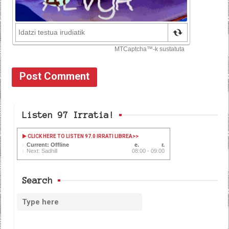
Listen 97 Irratia!
CLICK HERE TO LISTEN 97.0 IRRATI LIBREA
>>
Current: Offline
Next: Sadhill
08:00 - 09:00
Search