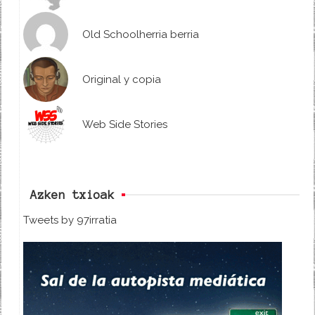
Old Schoolherria berria
Original y copia
Web Side Stories
Azken txioak
Tweets by 97irratia