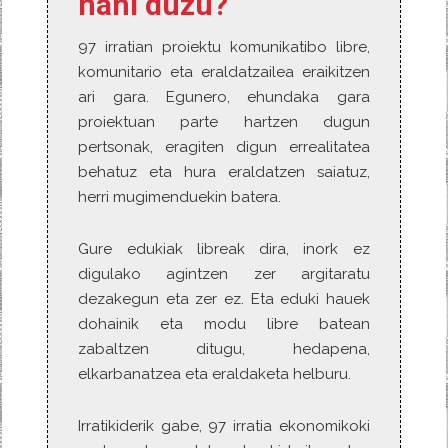
nahi duzu?
97 irratian proiektu komunikatibo libre,
komunitario eta eraldatzailea eraikitzen
ari gara. Egunero, ehundaka gara
proiektuan parte hartzen dugun
pertsonak, eragiten digun errealitatea
behatuz eta hura eraldatzen saiatuz,
herri mugimenduekin batera.
Gure edukiak libreak dira, inork ez
digulako agintzen zer argitaratu
dezakegun eta zer ez. Eta eduki hauek
dohainik eta modu libre batean
zabaltzen ditugu, hedapena,
elkarbanatzea eta eraldaketa helburu.
Irratikiderik gabe, 97 irratia ekonomikoki