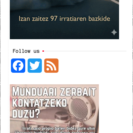
Follow us
F
T
F
a
w
e
c
i
e
e
t
d
b
t