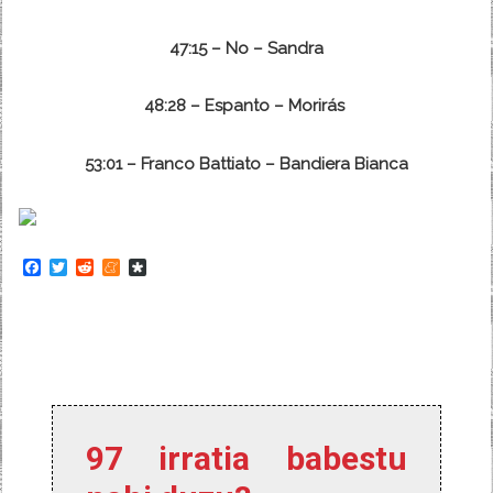
47:15 – No – Sandra
48:28 – Espanto – Morirás
53:01 – Franco Battiato – Bandiera Bianca
F
T
R
M
D
a
w
e
e
i
c
i
d
n
a
e
t
d
e
s
b
t
i
a
p
o
e
t
m
o
o
r
e
r
k
a
97 irratia babestu