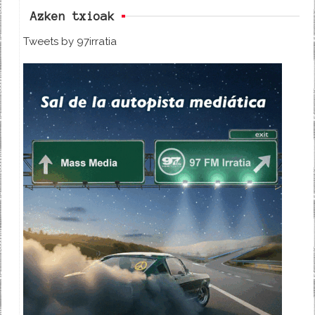
Azken txioak
Tweets by 97irratia