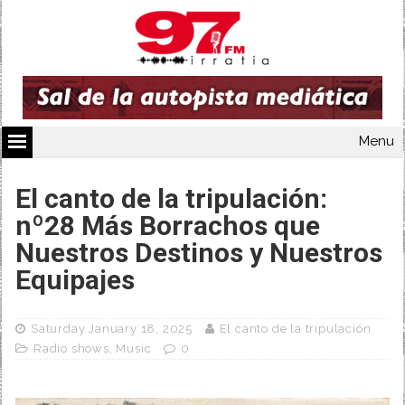
Menu
El canto de la tripulación:
nº28 Más Borrachos que
Nuestros Destinos y Nuestros
Equipajes
Saturday January 18, 2025
El canto de la tripulación
Radio shows
,
Music
0