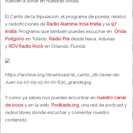
vuelven a sonar en nuestras ondas.
El Canto de la tripulación, el programa de poesía, relatos
y radioficciones de
Radio Alamina
,
Irola Irratia
y la
97
Irratia
. Programa que también puedes escuchar en
Onda
Polígono
en Toledo,
Radio Pra
desde Nava, Asturias
y
RDV Radio Rock
en Orlando, Florida.
https://archive.org/download/el_canto_28/Javier-de-
Juan-24-07-09-13-20-20-630_grande.jpg
Y como ya sabes nos puedes encontrar en
nuestro canal
de ivoox
y en la web
Podkasts.org
, una red de podcast y
radios libres donde escuchar y comentar nuestro
contenido.