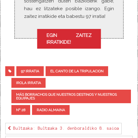
sostengatzen duten bazkiderik gabe,
hau ez litzateke posible izango. Egin
zaitez irratikide eta babestu 97 irratia!
EGIN ZAITEZ
IRRATIKIDE!
97 IRRATIA
EL CANTO DE LA TRIPULACION
IROLA IRRATIA
MÁS BORRACHOS QUE NUESTROS DESTINOS Y NUESTROS
EQUIPAJES
Nº 28
RADIO ALMAINA
Bultzaka: Bultzaka 3. denboraldiko 8. saioa