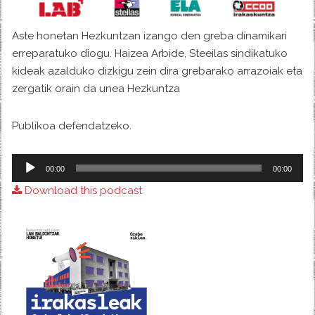
Aste honetan Hezkuntzan izango den greba dinamikari
erreparatuko diogu. Haizea Arbide, Steeilas sindikatuko
kideak azalduko dizkigu zein dira grebarako arrazoiak eta
zergatik orain da unea Hezkuntza
Publikoa defendatzeko.
Audio
00:00
00:00
Player
Download this podcast