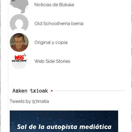
Noticias de Bizkaia
Old Schoolherria berria
Original y copia
Web Side Stories
Azken txioak
Tweets by 97irratia