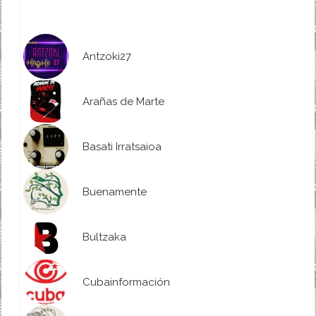
Antzoki27
Arañas de Marte
Basati Irratsaioa
Buenamente
Bultzaka
Cubainformación