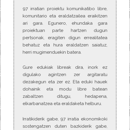
97 irratian proiektu komunikatibo libre,
komunitario eta eraldatzailea eraikitzen
ari gara. Egunero, ehundaka gara
proiektuan parte hartzen dugun
pertsonak, eragiten digun errealitatea
behatuz eta hura eraldatzen saiatuz,
herri mugimenduekin batera.
Gure edukiak libreak dira, inork ez
digulako agintzen zer argitaratu
dezakegun eta zer ez. Eta eduki hauek
dohainik eta modu libre batean
zabaltzen ditugu, hedapena,
elkarbanatzea eta eraldaketa helburu.
Irratikiderik gabe, 97 irratia ekonomikoki
sostengatzen duten bazkiderik gabe,