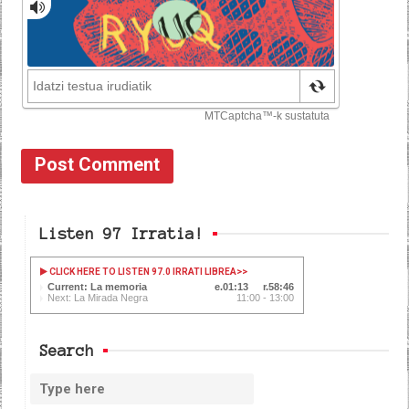
Listen 97 Irratia!
CLICK HERE TO LISTEN 97.0 IRRATI LIBREA
>>
Current: La memoria
01:13
58:46
Next: La Mirada Negra
11:00 - 13:00
Search