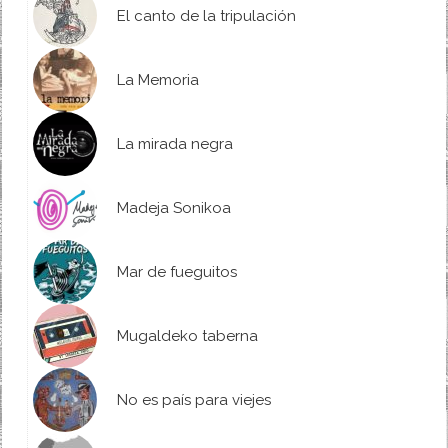
El canto de la tripulación
La Memoria
La mirada negra
Madeja Sonikoa
Mar de fueguitos
Mugaldeko taberna
No es país para viejes