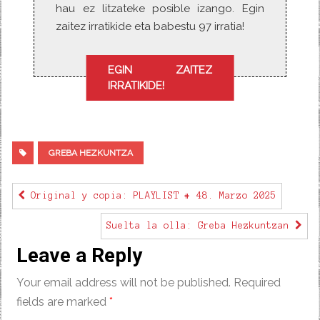
hau ez litzateke posible izango. Egin
zaitez irratikide eta babestu 97 irratia!
EGIN ZAITEZ
IRRATIKIDE!
GREBA HEZKUNTZA
Original y copia: PLAYLIST # 48. Marzo 2025
Suelta la olla: Greba Hezkuntzan
Leave a Reply
Your email address will not be published.
Required
fields are marked
*