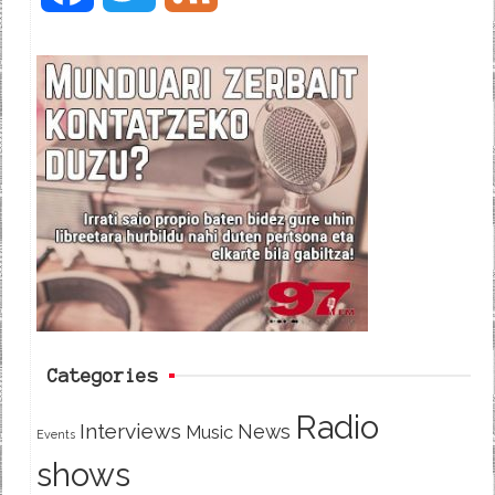
a
w
e
c
i
e
e
t
d
b
t
o
e
o
r
k
Categories
Radio
Interviews
News
Music
Events
shows