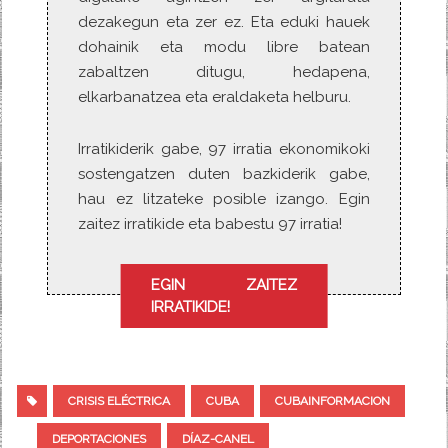
dezakegun eta zer ez. Eta eduki hauek
dohainik eta modu libre batean
zabaltzen ditugu, hedapena,
elkarbanatzea eta eraldaketa helburu.
Irratikiderik gabe, 97 irratia ekonomikoki
sostengatzen duten bazkiderik gabe,
hau ez litzateke posible izango. Egin
zaitez irratikide eta babestu 97 irratia!
EGIN ZAITEZ
IRRATIKIDE!
CRISIS ELÉCTRICA
CUBA
CUBAINFORMACION
DEPORTACIONES
DÍAZ-CANEL