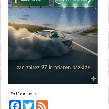
Follow us
F
T
F