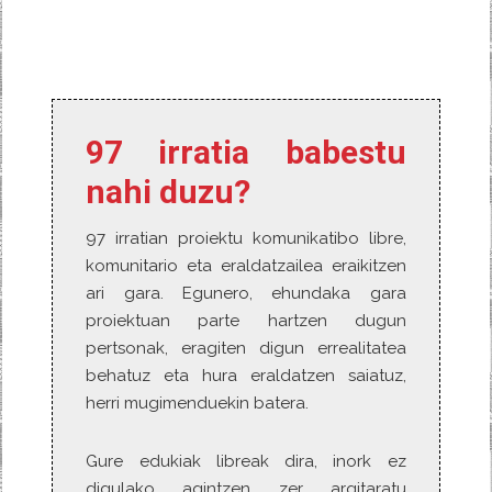
a
w
e
e
i
c
i
d
n
a
e
t
d
e
s
b
t
i
a
p
o
e
t
m
o
o
r
e
r
k
a
97 irratia babestu
nahi duzu?
97 irratian proiektu komunikatibo libre,
komunitario eta eraldatzailea eraikitzen
ari gara. Egunero, ehundaka gara
proiektuan parte hartzen dugun
pertsonak, eragiten digun errealitatea
behatuz eta hura eraldatzen saiatuz,
herri mugimenduekin batera.
Gure edukiak libreak dira, inork ez
digulako agintzen zer argitaratu