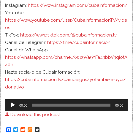
Instagram:
https://www.instagram.com/cubainformacion/
YouTube:
https://www.youtube.com/user/CubainformacionTV/vide
os
TikTok:
https://www.tiktok.com/@cubainformacion.tv
Canal de Telegram:
https://t.me/cubainformacion
Canal de WhatsApp:
https://whatsapp.com/channel/0029Va9YFa43bbV3qiotA
40d
Hazte socia-o de Cubainformación:
https://cubainformacion.tv/campaigns/yotambiensoyci/
donativo
Audio
00:00
00:00
Player
Download this podcast
F
T
R
M
D