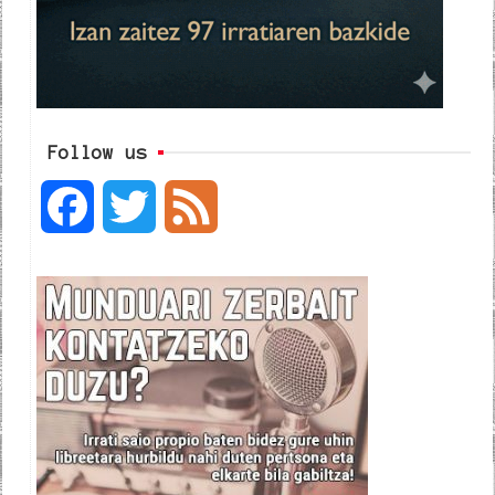
Follow us
F
T
F
a
w
e
c
i
e
e
t
d
b
t
o
e