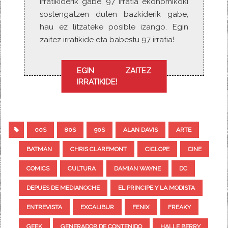
Irratikiderik gabe, 97 irratia ekonomikoki
sostengatzen duten bazkiderik gabe,
hau ez litzateke posible izango. Egin
zaitez irratikide eta babestu 97 irratia!
EGIN ZAITEZ
IRRATIKIDE!
00S
80S
90S
ALAN DAVIS
ARTE
BATMAN
CHRIS CLAREMONT
CICLOPE
CINE
COMICS
CULTURA
DAMIAN WAYNE
DC
DEPUES DE MEDIANOCHE
EL PRINCIPE Y LA MODISTA
ENTREVISTA
EXCALIBUR
FENIX
FREAKY
GEEK
GENERADOR DE CONTENIDO
HALLE BERRY