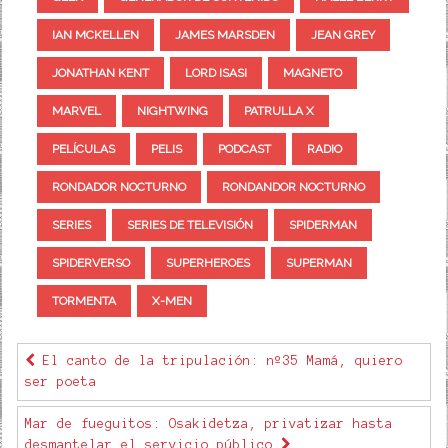
IAN MCKELLEN
JAMES MARSDEN
JEAN GREY
JONATHAN KENT
LORD ISASI
MAGNETO
MARVEL
NIGHTWING
PATRULLA X
PELÍCULAS
PELIS
PODCAST
RADIO
RONDADOR NOCTURNO
RONDANDOR NOCTURNO
SERIES
SERIES DE TELEVISIÓN
SPIDERMAN
SPIDERVERSO
SUPERHEROES
SUPERMAN
TORMENTA
X-MEN
El canto de la tripulación: nº35 Mamá, quiero
ser poeta
Mar de fueguitos: Osakidetza, privatizar hasta
desmantelar el servicio público