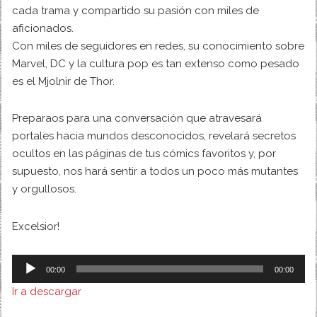
cada trama y compartido su pasión con miles de
aficionados.
Con miles de seguidores en redes, su conocimiento sobre
Marvel, DC y la cultura pop es tan extenso como pesado
es el Mjolnir de Thor.
Preparaos para una conversación que atravesará
portales hacia mundos desconocidos, revelará secretos
ocultos en las páginas de tus cómics favoritos y, por
supuesto, nos hará sentir a todos un poco más mutantes
y orgullosos.
Excelsior!
A
00:00
00:00
u
Ir a descargar
d
i