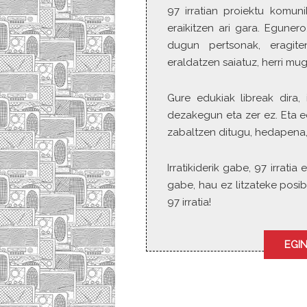
97 irratian proiektu komuni
eraikitzen ari gara. Eguner
dugun pertsonak, eragite
eraldatzen saiatuz, herri mu
Gure edukiak libreak dira, 
dezakegun eta zer ez. Eta e
zabaltzen ditugu, hedapena,
Irratikiderik gabe, 97 irrat
gabe, hau ez litzateke posib
97 irratia!
EGIN