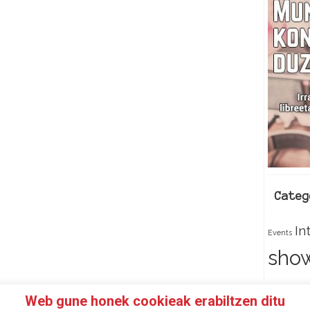
c
e
k
Categ
In
Events
sho
Web gune honek cookieak erabiltzen ditu
 SOCI@ DE 97FM IRRATIA
FACEBOOK
TWITTER
CON