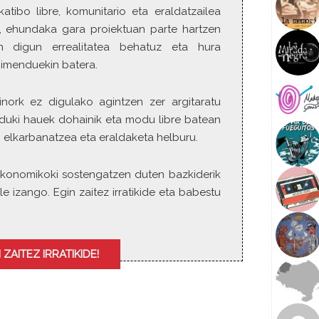
katibo libre, komunitario eta eraldatzailea
o
w
o, ehundaka gara proiektuan parte hartzen
k
n digun errealitatea behatuz eta hura
e
gimenduekin batera.
y
s
inork ez digulako agintzen zer argitaratu
t
duki hauek dohainik eta modu libre batean
o
i
 elkarbanatzea eta eraldaketa helburu.
n
c
ia ekonomikoki sostengatzen duten bazkiderik
r
le izango. Egin zaitez irratikide eta babestu
e
a
s
e
 ZAITEZ IRRATIKIDE!
o
r
d
e