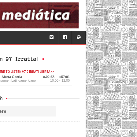
n 97 Irratia!
ERE TO LISTEN 97.0 IRRATI LIBREA
>>
 Alerta Gorria
02:59
57:00
esumen Latinoamericano
10:00 - 12:00
h