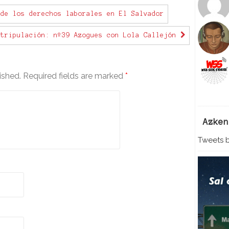
c
de los derechos laborales en El Salvador
r
e
 tripulación: nº39 Azogues con Lola Callejón
a
s
e
v
ished.
Required fields are marked
*
o
l
u
m
Azken
e
.
Tweets b