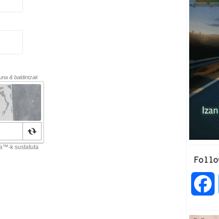
Follo
a