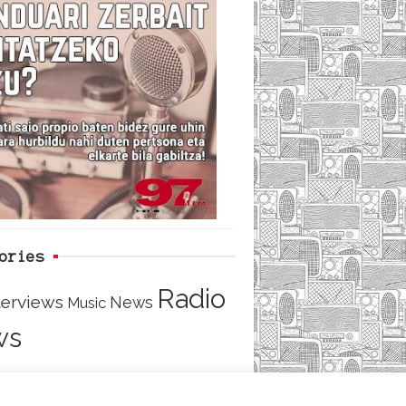
i
e
t
d
b
t
o
e
o
r
ories
Radio
terviews
News
Music
ws
TACT
LOGIN