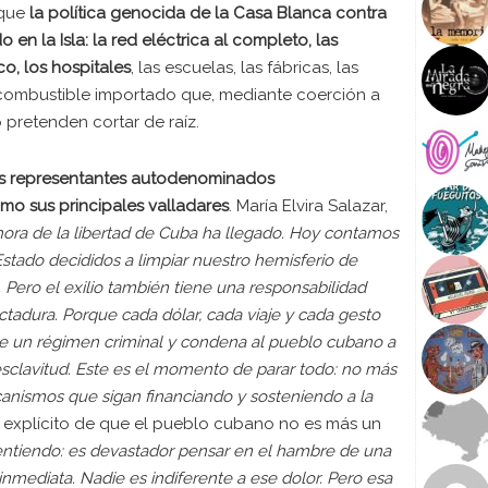
que
la política genocida de la Casa Blanca contra
n la Isla: la red eléctrica al completo, las
o, los hospitales
, las escuelas, las fábricas, las
 combustible importado que, mediante coerción a
 pretenden cortar de raíz.
los representantes autodenominados
mo sus principales valladares
. María Elvira Salazar,
hora de la libertad de Cuba ha llegado. Hoy contamos
Estado decididos a limpiar nuestro hemisferio de
. Pero el exilio también tiene una responsabilidad
dictadura. Porque cada dólar, cada viaje y cada gesto
de un régimen criminal y condena al pueblo cubano a
 esclavitud. Este es el momento de parar todo: no más
nismos que sigan financiando y sosteniendo a la
 explícito de que el pueblo cubano no es más un
o entiendo: es devastador pensar en el hambre de una
nmediata. Nadie es indiferente a ese dolor. Pero esa