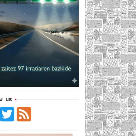
w us
F
T
F
w
e