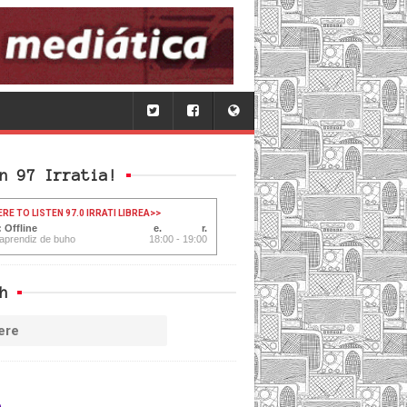
n 97 Irratia!
ERE TO LISTEN 97.0 IRRATI LIBREA
>>
 Offline
 aprendiz de buho
18:00 - 19:00
h