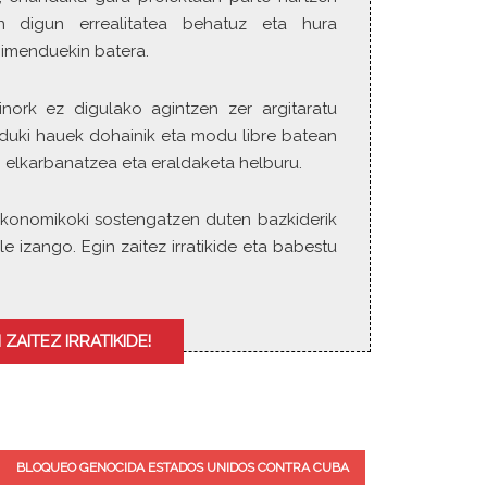
k
n digun errealitatea behatuz eta hura
e
gimenduekin batera.
y
s
inork ez digulako agintzen zer argitaratu
t
duki hauek dohainik eta modu libre batean
o
i
 elkarbanatzea eta eraldaketa helburu.
n
c
ia ekonomikoki sostengatzen duten bazkiderik
r
le izango. Egin zaitez irratikide eta babestu
e
a
s
e
 ZAITEZ IRRATIKIDE!
o
r
d
e
c
BLOQUEO GENOCIDA ESTADOS UNIDOS CONTRA CUBA
r