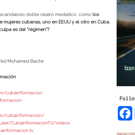
scandaloso doble rasero mediático, como
los
e mujeres cubanas, uno en EEUU y el otro en Cuba.
culpa es del “régimen”?
afed Mohamed Bachir
ormación
om/cubainformacion
Follo
nformacion
om/cubainformacion/
user/CubainformacionTV/videos
a
ainformacion.tv