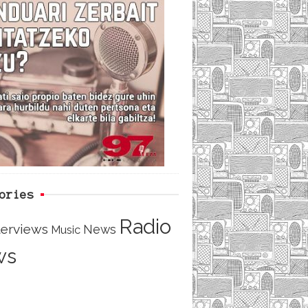
i
e
t
d
b
t
o
e
o
r
ories
Radio
terviews
News
Music
ws