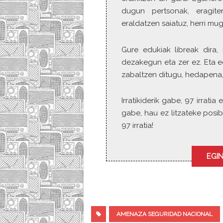
dugun pertsonak, eragite
eraldatzen saiatuz, herri mu
Gure edukiak libreak dira, 
dezakegun eta zer ez. Eta e
zabaltzen ditugu, hedapena,
Irratikiderik gabe, 97 irrat
gabe, hau ez litzateke posib
97 irratia!
EGIN
AMENAZA SEGURIDAD NACIONAL