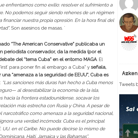
ue enfrentamos como exilio: resolver el sufrimiento a
mpre. No podemos seguir siendo rehenes de un régimen
 financiar nuestra propia opresión. En la hora final del
rtad”.
Son asesinos de masas. ´
ado “The American Conservative” publicaba un
n periodista conservador, da la medida (por el
 debate del “tema Cuba” en el entorno MAGA
. El
First´ para poner fin al embargo a Cuba” y
señala,
Azken
er una “amenaza a la seguridad de EEUU”, Cuba es
:
“Las sanciones más duras han hecho a Cuba menos
Tweets b
uro— al desestabilizar la economía de la isla,
s hacia la frontera estadounidense, socavar los
relación más estrecha con Rusia y China. A pesar de
el narcotráfico como amenaza a la seguridad nacional,
 ignora una verdad incómoda: Cuba es el principal
. UU. en el Caribe. No puede decirse lo mismo de
Dominicana, Haití, Jamaica y las Bahamas”.