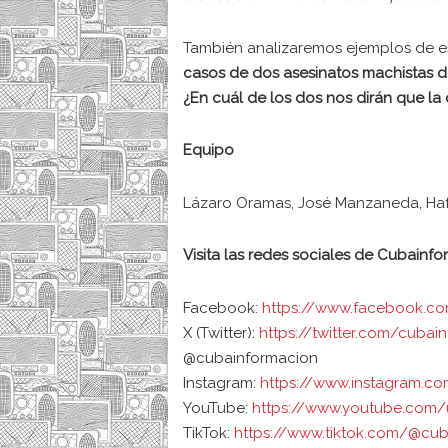
También analizaremos ejemplos de e
casos de dos asesinatos machistas d
¿En cuál de los dos nos dirán que la 
Equipo
Lázaro Oramas, José Manzaneda, H
Visita las redes sociales de Cubainf
Facebook:
https://www.facebook.c
X (Twitter):
https://twitter.com/cubai
@cubainformacion
Instagram:
https://www.instagram.c
YouTube:
https://www.youtube.com/
TikTok:
https://www.tiktok.com/@cub