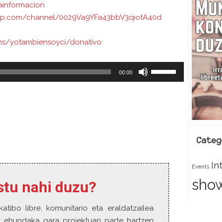
ainformacion
c
app.com/channel/0029Va9YFa43bbV3qiotA40d
e
gns/yotambiensoyci/donativo
U
00:00
s
e
U
p
/
k
D
Categ
o
w
In
n
Events
A
sho
estu nahi duzu?
r
r
katibo libre, komunitario eta eraldatzailea
o
w
o, ehundaka gara proiektuan parte hartzen