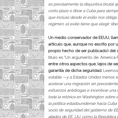
es precisamente la disyuntiva brutal q
corto plazo o librar a Cuba para sie
que incluso desde el exilio nos obliga a
régimen, el exilio tiene que elegir: libe
Un medio conservador de EEUU, llam
artículo que, aunque no escrito por u
propio hecho de ser publicado) del
título es “Un argumento de `America 
entre otros aspectos que, lejos de s
garantía de dicha seguridad
. Leemos
estable —y a Estados Unidos menos seg
acelerar una migración sin precedente
esfuerzos antidrogas e incentivar una 
toda la retórica en Washington sobre 
la política estadounidense hacia Cuba
socio de seguridad del gobierno de EE
aliados de EE. UU. como la República 