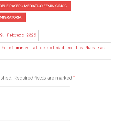
e
OBLE RASERO MEDIÁTICO FEMINICIDIOS
a
s
 MIGRATORIA
e
v
o
9. Febrero 2026
l
 En el manantial de soledad con Las Nuestras
u
m
e
.
ished.
Required fields are marked
*