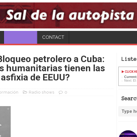
CONTACT
loqueo petrolero a Cuba:
Liste
 humanitarias tienen las
CLICK H
asfixia de EEUU?
Current:
Next: El
ormación
Radio shows
0
Searc