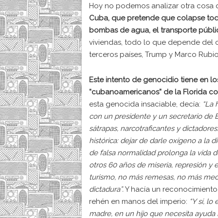
Hoy no podemos analizar otra cosa 
Cuba, que pretende que colapse todo e
bombas de agua, el transporte públic
viviendas, todo lo que depende del
terceros países, Trump y Marco Rubio
Este intento de genocidio tiene en 
“cubanoamericanos” de la Florida co
esta genocida insaciable, decía:
“La 
con un presidente y un secretario de 
sátrapas, narcotraficantes y dictadores
histórica: dejar de darle oxígeno a la 
de falsa normalidad prolonga la vida 
otros 60 años de miseria, represión y
turismo, no más remesas, no más meca
dictadura”.
Y hacía un reconocimiento
rehén en manos del imperio:
“Y sí, l
madre, en un hijo que necesita ayuda i