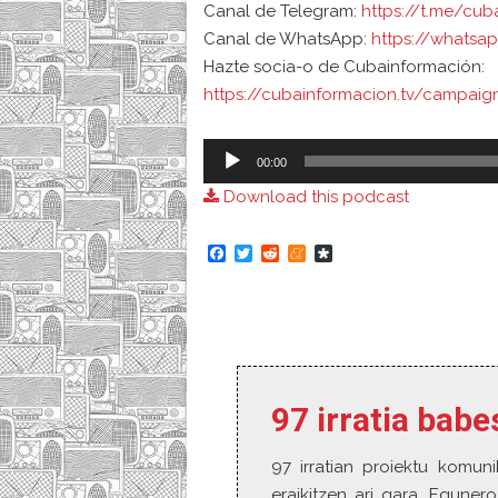
Canal de Telegram:
https://t.me/cub
Canal de WhatsApp:
https://whats
Hazte socia-o de Cubainformación:
https://cubainformacion.tv/campai
Audio
00:00
Player
Download this podcast
F
T
R
M
D
a
w
e
e
i
c
i
d
n
a
e
t
d
e
s
b
t
i
a
p
o
e
t
m
o
o
r
e
r
k
a
97 irratia bab
97 irratian proiektu komuni
eraikitzen ari gara. Eguner