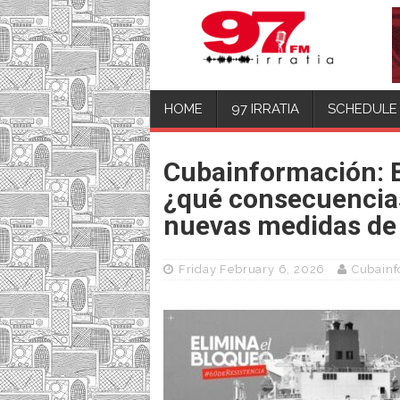
HOME
97 IRRATIA
SCHEDULE
Cubainformación: B
¿qué consecuencias
nuevas medidas de 
Friday February 6, 2026
Cubainf