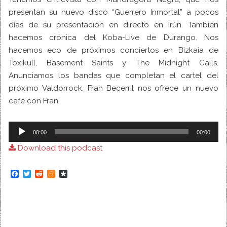
presentan su nuevo disco “Guerrero Inmortal” a pocos
días de su presentación en directo en Irún. También
hacemos crónica del
Koba-Live
de Durango. Nos
hacemos eco de próximos conciertos en Bizkaia de
Toxikull, Basement Saints y The Midnight Calls.
Anunciamos los bandas que completan el cartel del
próximo Valdorrock. Fran Becerril nos ofrece un nuevo
café con Fran.
Audio
00:00
00:00
Player
Download this podcast
F
T
R
M
D
a
w
e
e
i
c
i
d
n
a
e
t
d
e
s
b
t
i
a
p
o
e
t
m
o
o
r
e
r