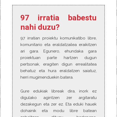
k
a
97 irratia babestu
nahi duzu?
97 irratian proiektu komunikatibo libre,
komunitario eta eraldatzailea eraikitzen
ari gara. Egunero, ehundaka gara
proiektuan parte hartzen dugun
pertsonak, eragiten digun errealitatea
behatuz eta hura eraldatzen saiatuz,
herri mugimenduekin batera.
Gure edukiak libreak dira, inork ez
digulako agintzen zer argitaratu
dezakegun eta zer ez. Eta eduki hauek
dohainik eta modu libre batean