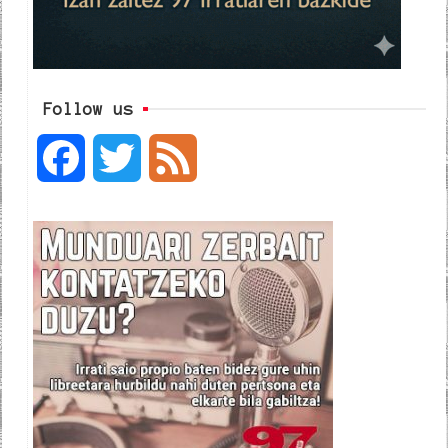
Follow us
F
T
F
a
w
e
c
i
e
e
t
d
b
t
o
e
o
r