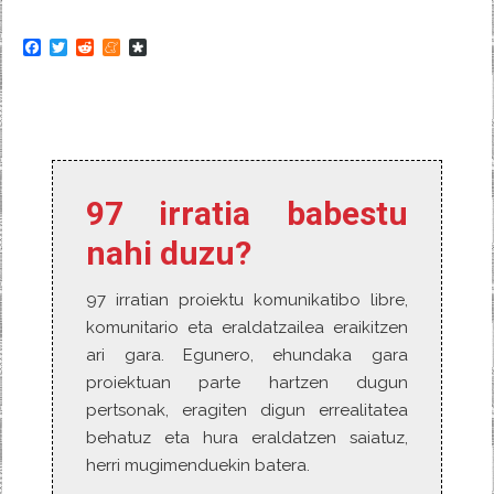
F
T
R
M
D
a
w
e
e
i
c
i
d
n
a
e
t
d
e
s
b
t
i
a
p
o
e
t
m
o
o
r
e
r
k
a
97 irratia babestu
nahi duzu?
97 irratian proiektu komunikatibo libre,
komunitario eta eraldatzailea eraikitzen
ari gara. Egunero, ehundaka gara
proiektuan parte hartzen dugun
pertsonak, eragiten digun errealitatea
behatuz eta hura eraldatzen saiatuz,
herri mugimenduekin batera.