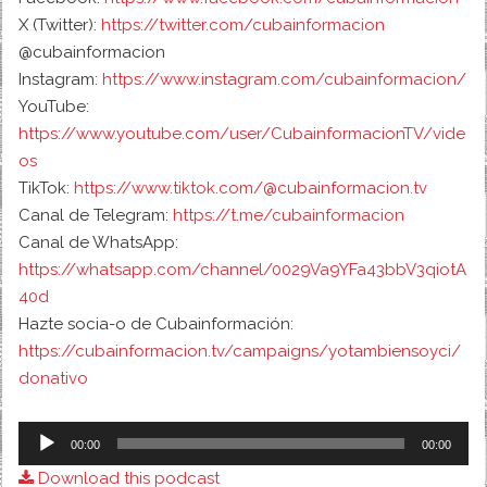
X (Twitter):
https://twitter.com/cubainformacion
@cubainformacion
Instagram:
https://www.instagram.com/cubainformacion/
YouTube:
https://www.youtube.com/user/CubainformacionTV/vide
os
TikTok:
https://www.tiktok.com/@cubainformacion.tv
Canal de Telegram:
https://t.me/cubainformacion
Canal de WhatsApp:
https://whatsapp.com/channel/0029Va9YFa43bbV3qiotA
40d
Hazte socia-o de Cubainformación:
https://cubainformacion.tv/campaigns/yotambiensoyci/
donativo
Audio
00:00
00:00
Player
Download this podcast