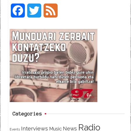
F
T
F
a
w
e
c
i
e
e
t
d
b
t
o
e
o
r
k
Categories
Radio
Interviews
News
Music
Events