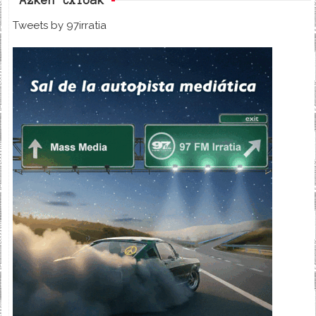
Azken txioak
Tweets by 97irratia