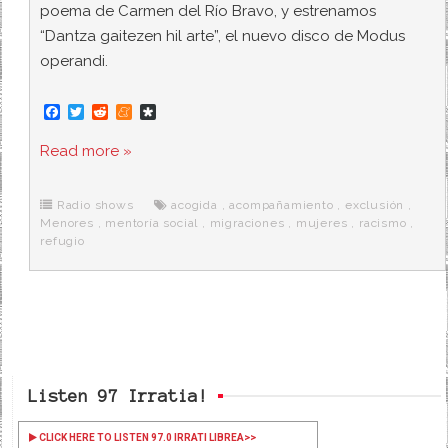
poema de Carmen del Río Bravo, y estrenamos
“Dantza gaitezen hil arte”, el nuevo disco de Modus
operandi.
F
T
R
M
D
a
w
e
e
i
c
i
d
n
a
Read more »
e
t
d
e
s
b
t
i
a
p
o
e
t
m
o
o
r
e
r
Radio shows
acogida
,
acompañamiento
,
exclusión
,
k
a
Menores
,
mentoría social
,
migraciones
,
mujeres
,
racismo
,
refugio
Listen 97 Irratia!
CLICK HERE TO LISTEN 97.0 IRRATI LIBREA
>>