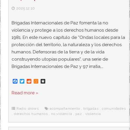
2025.12.10
Brigadas Internacionales de Paz fomenta la no
violencia y protege a los derechos humanos desde
1981. En este nuevo capítulo de “Ondas locales para la
protección del territorio, la naturaleza y los derechos
humanos. Defensoras de la tierra y de la vida
construyendo utopías populares”, una serie de
Brigadas Internacionales de Paz y 97 irratia,…
F
T
R
M
D
a
w
e
e
i
c
i
d
n
a
Read more »
e
t
d
e
s
b
t
i
a
p
o
e
t
m
o
o
r
e
r
Radio shows
acompañamiento
,
brigadas
,
comunidades
k
a
,
derechos humanos
,
no violencia
,
paz
,
violencia