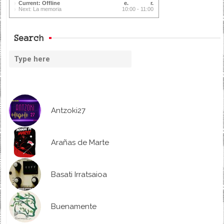
Current: Offline
Next: La memoria
10:00 - 11:00
Search
Antzoki27
Arañas de Marte
Basati Irratsaioa
Buenamente