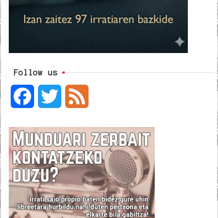
Follow us
F
T
F
a
w
e
c
i
e
e
t
d
b
t
o
e