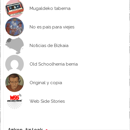
Mugaldeko taberna
No es país para viejes
Noticias de Bizkaia
Old Schoolherria berria
Original y copia
Web Side Stories