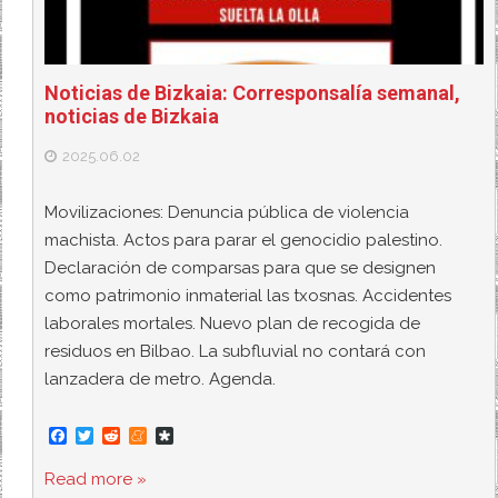
Noticias de Bizkaia: Corresponsalía semanal,
noticias de Bizkaia
2025.06.02
Movilizaciones: Denuncia pública de violencia
machista. Actos para parar el genocidio palestino.
Declaración de comparsas para que se designen
como patrimonio inmaterial las txosnas. Accidentes
laborales mortales. Nuevo plan de recogida de
residuos en Bilbao. La subfluvial no contará con
lanzadera de metro. Agenda.
F
T
R
M
D
a
w
e
e
i
c
i
d
n
a
Read more »
e
t
d
e
s