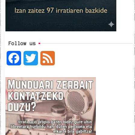
Follow us
F
T
F
a
w
e
c
i
e
e
t
d
b
t
o
e