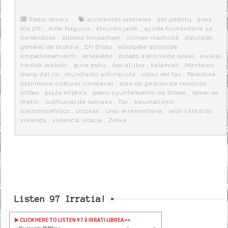
b
t
i
a
p
o
e
t
m
o
o
r
e
r
Radio shows
accidentes laborales
,
aht gelditu
,
aiora
k
a
eta piti
,
Aste Nagusia
,
atxuriko jaiak
,
ayuda humanitaria ya
,
bertendona
,
bilboko konpartsak
,
crimen machista
,
diputado
general de bizkaia
,
EH Bildu
,
elixabete etxanobe
,
empadronamiento
,
errekalde
,
estado asesino de israel
,
euskal
herriak erabaki
,
gure esku
,
ibai atutxa
,
kalamiak
,
Manteros
,
maria del rio
,
mundialito antirracista
,
obras del tav
,
Palestina
,
patrimonio cultural inmaterial
,
plan de gestion de residuos
bilbao
,
plaza eliptica
,
pleno ayuntamiento de bilbao
,
ramal de
metro
,
subfluvial de lamiako
,
Tav
,
traumatismo
brazoencefalico
,
txosnak
,
unai errementeria
,
valor catastral
vivienda
,
violencia vicaria
,
Zirika
Listen 97 Irratia!
CLICK HERE TO LISTEN 97.0 IRRATI LIBREA
>>