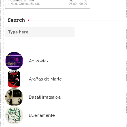
Current: Offline
Next: Crónica Bizkaia
08:00 - 09:00
Search
Antzoki27
Arañas de Marte
Basati Irratsaioa
Buenamente