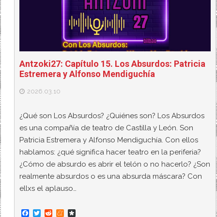
Antzoki27: Capítulo 15. Los Absurdos: Patricia
Estremera y Alfonso Mendiguchía
2026.03.10
¿Qué son Los Absurdos? ¿Quiénes son? Los Absurdos
es una compañía de teatro de Castilla y León. Son
Patricia Estremera y Alfonso Mendiguchía. Con ellos
hablamos: ¿qué significa hacer teatro en la periferia?
¿Cómo de absurdo es abrir el telón o no hacerlo? ¿Son
realmente absurdos o es una absurda máscara? Con
ellxs el aplauso…
F
T
R
M
D