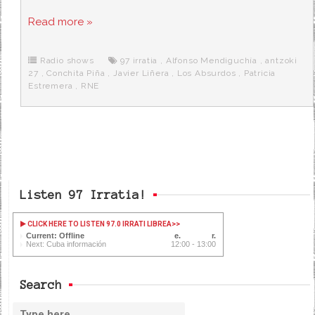
a
w
e
e
i
c
i
d
n
a
Read more »
e
t
d
e
s
b
t
i
a
p
o
e
t
m
o
o
r
e
r
Radio shows
97 irratia
,
Alfonso Mendiguchía
,
antzoki
k
a
27
,
Conchita Piña
,
Javier Liñera
,
Los Absurdos
,
Patricia
Estremera
,
RNE
Listen 97 Irratia!
CLICK HERE TO LISTEN 97.0 IRRATI LIBREA
>>
Current: Offline
Next: Cuba información
12:00 - 13:00
Search