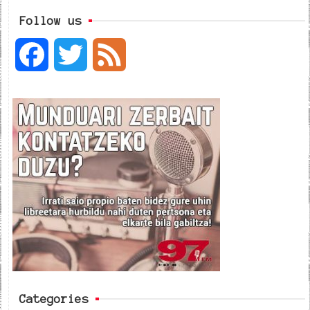
Follow us
F
T
F
a
w
e
c
i
e
e
t
d
b
t
o
e
o
r
k
Categories