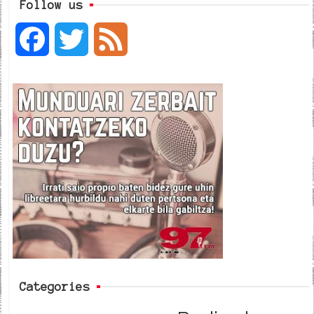
Follow us
F
T
F
a
w
e
c
i
e
e
t
d
b
t
o
e
o
r
k
Categories