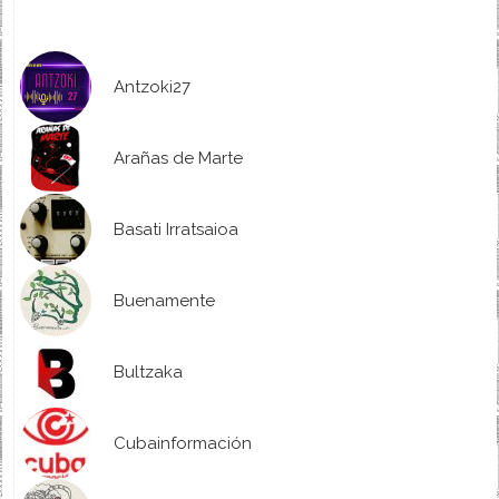
Antzoki27
Arañas de Marte
Basati Irratsaioa
Buenamente
Bultzaka
Cubainformación