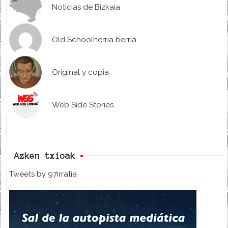
Noticias de Bizkaia
Old Schoolherria berria
Original y copia
Web Side Stories
Azken txioak
Tweets by 97irratia