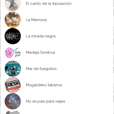
El canto de la tripulación
La Memoria
La mirada negra
Madeja Sonikoa
Mar de fueguitos
Mugaldeko taberna
No es país para viejes