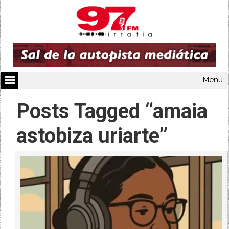
Menu
Posts Tagged “amaia
astobiza uriarte”