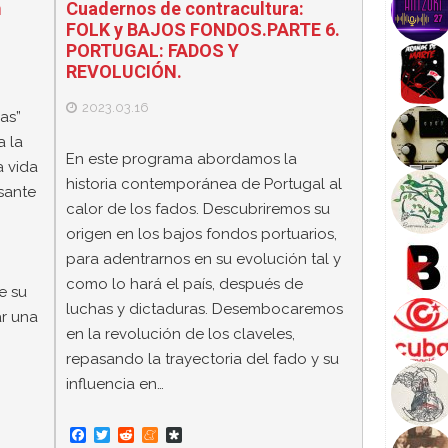
m
Cuadernos de contracultura:
FOLK y BAJOS FONDOS.PARTE 6.
PORTUGAL: FADOS Y
REVOLUCIÓN.
2023.03.16
as”
a la
En este programa abordamos la
a vida
historia contemporánea de Portugal al
sante
calor de los fados. Descubriremos su
origen en los bajos fondos portuarios,
para adentrarnos en su evolución tal y
como lo hará el país, después de
e su
luchas y dictaduras. Desembocaremos
ar una
en la revolución de los claveles,
repasando la trayectoria del fado y su
influencia en…
F
T
R
M
D