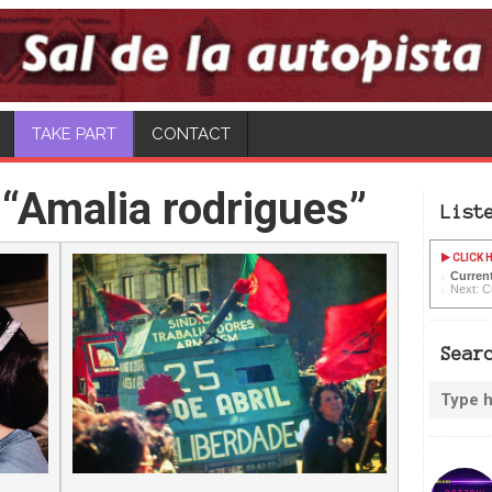
CONTACT
“Amalia rodrigues”
List
CLICK H
Current
Next: C
Sear