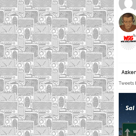
Azke
Tweets b