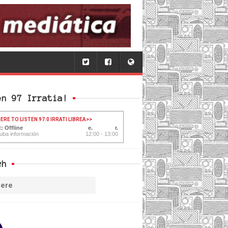
en 97 Irratia!
ERE TO LISTEN 97.0 IRRATI LIBREA
>>
: Offline
uba información
12:00 - 13:00
ch