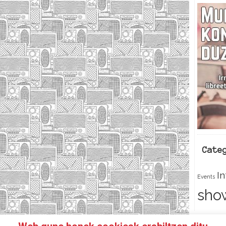
Cate
I
Events
sho