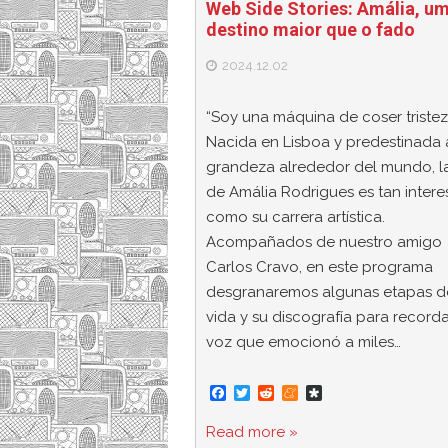
Web Side Stories: Amália, u
destino maior que o fado
2024.12.02
“Soy una máquina de coser tristez
Nacida en Lisboa y predestinada 
grandeza alrededor del mundo, l
de Amália Rodrigues es tan intere
como su carrera artística.
Acompañados de nuestro amigo
Carlos Cravo, en este programa
desgranaremos algunas etapas d
vida y su discografía para record
voz que emocionó a miles…
F
T
R
M
D
a
w
e
e
i
c
i
d
n
a
Read more »
e
t
d
e
s