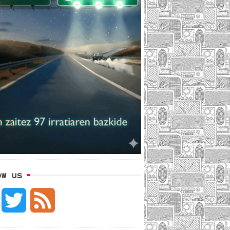
ow us
F
T
F
a
w
e