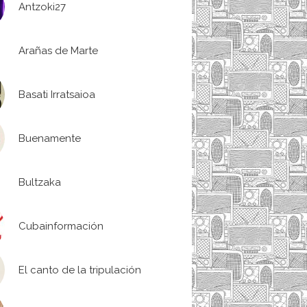
Antzoki27
Arañas de Marte
Basati Irratsaioa
Buenamente
Bultzaka
Cubainformación
El canto de la tripulación