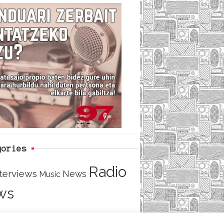
c
i
e
e
t
d
b
t
o
e
o
r
k
gories
Radio
nterviews
News
Music
ws