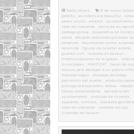
b
t
i
a
p
o
e
t
m
o
o
r
e
r
Radio shows
8 de marzo bilbao
k
a
gelditu
,
all clitoris are beautiful
,
amai
perez orozco
,
amazon
,
ayuntamiento 
valle de villaverde
,
barrio de las barrie
careaga goikoa
,
cooperativa de iniciati
social
,
eduardo estanislao gonzalez ca
ekoetxea
,
faxismoaren kontra ausardia
feminista
,
figuras de caracter estatal
,
guardia civil
,
incendio en basauri
,
inmatriculaciones de la iglesia
,
interv
municipales
,
KAKITZAT
,
llaves de pug
manual para destapar a un policia infil
mercado negro
,
obispado de bilbao
,
patrimonio del pueblo
,
productos pale
prorroga presupuestos sestao
,
redada 
tienda comprometida
,
secretario del
ayuntamiento
,
sindicato de vivienda
,
sopuerta
,
trintxera
,
txarraska gaztetx
valle de villaverde
,
vivienda de lujo
,
viviendas en basauri