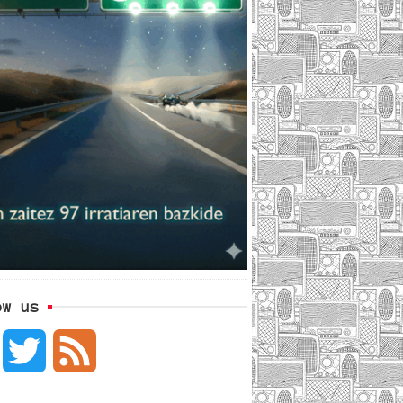
ow us
F
T
F
a
w
e