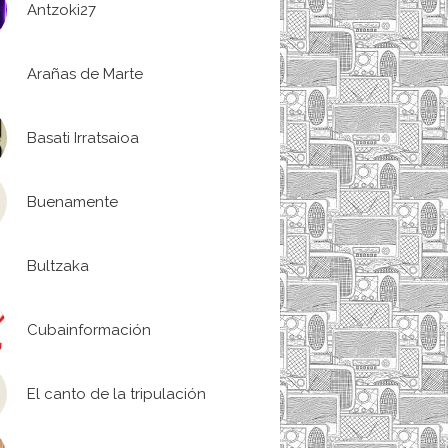
Antzoki27
Arañas de Marte
Basati Irratsaioa
Buenamente
Bultzaka
Cubainformación
El canto de la tripulación