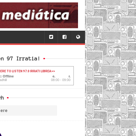
en 97 Irratia!
ERE TO LISTEN 97.0 IRRATI LIBREA
>>
: Offline
dhill
08:00 - 09:00
ch