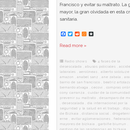
Francisco y evitar su maltrato. La
mayor, la gran olvidada en esta cri
sanitaria.
F
T
R
M
D
a
w
e
e
i
c
i
d
n
a
Read more »
e
t
d
e
s
b
t
i
a
p
o
e
t
m
o
o
r
e
r
Radio shows
4 fases de la
k
a
desescalada
,
abusos policiales
,
accid
laborales
,
aerolineas
,
alberto sololuze
amazon
,
anabel sanz
,
ane zabala
,
ara
barrio de san francisco
,
beatriz artolaz
bernardo atxaga
,
cecovi
,
compras onli
cony carranza
,
cuidar de la comunidad
prevenir su maltrato
,
desamparo de m
,
desescalada
,
dia internacional por la
seguridad y la salud en el trabajo
,
dip
de Bizkaia
,
distancia social
,
drogeteni
erne
,
evitar aglomeraciones
,
federaci
mayores de bizkaia
,
garbiñe biurrun
,
gestion de las residencias en bizkaia
,