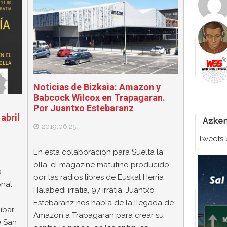
Noticias de Bizkaia: Amazon y
Babcock Wilcox en Trapagaran.
Por Juantxo Estebaranz
abril
Azke
2019.06.25
Tweets b
En esta colaboración para Suelta la
olla, el magazine matutino producido
a
por las radios libres de Euskal Herria
onal
Halabedi irratia, 97 irratia, Juantxo
Estebaranz nos habla de la llegada de
ibar.
Amazon a Trapagaran para crear su
e San