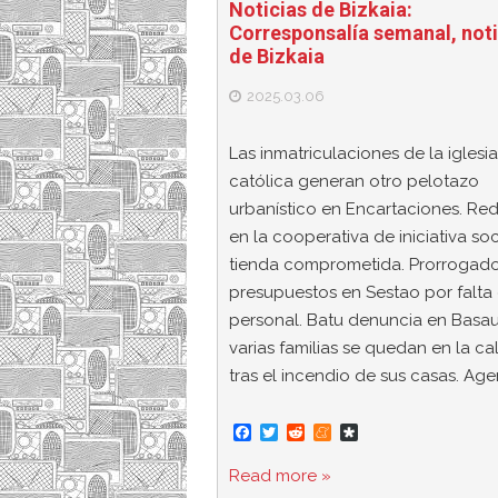
Noticias de Bizkaia:
Corresponsalía semanal, noti
de Bizkaia
2025.03.06
Las inmatriculaciones de la iglesia
católica generan otro pelotazo
urbanístico en Encartaciones. Re
en la cooperativa de iniciativa soc
tienda comprometida. Prorrogado
presupuestos en Sestao por falta
personal. Batu denuncia en Basau
varias familias se quedan en la ca
tras el incendio de sus casas. Ag
F
T
R
M
D
a
w
e
e
i
c
i
d
n
a
Read more »
e
t
d
e
s