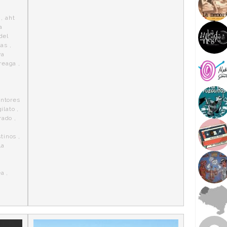
,
aht
a
del
tas
,
va
reaga
,
entores
ilato
,
trado
,
stinos
,
la
ea
,