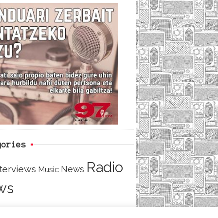
c
i
e
e
t
d
b
t
o
e
o
r
k
gories
Radio
nterviews
News
Music
ws