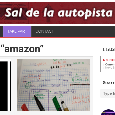
TAKE PART
CONTACT
 “amazon”
List
CLICK H
Current
Next: Sa
Sear