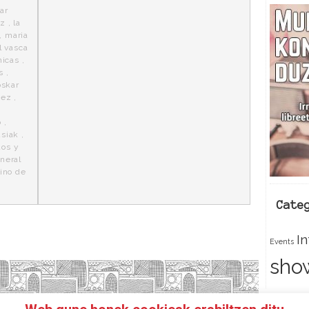
iar
ez
,
la
,
maria
l vasca
icas
,
s
,
oskar
hez
,
o
,
usiak
,
dos y
eneral
ino de
Cate
I
Events
sho