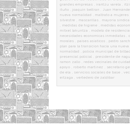
grandes empresas
,
irantzu varela
,
itz
ituño
,
joaquin beltran
,
Juan Hernánd
nueva normalidad
,
maltrato a mujeres
silvestre
,
mascarillas
,
mayoria sindica
,
medidas de higiene
,
medidas econom
mitxel lakuntza
,
modelo de residencia
necesidades economicas inmediatas
,
morales
,
paises asiaticos
,
pedro sanc
plan para la transicion hacia una nueva
normalidad
,
policia municipal de bilba
presencial policial
,
presidente de nag
ramon zallo
,
redes vecinales de cuida
apoyo
,
roberto martinez
,
secretario g
de ela
,
servicios sociales de base
,
vec
eitzaga
,
vertedero de zaldibar