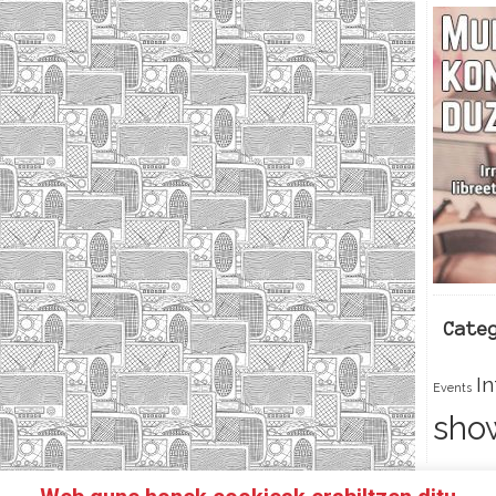
Cate
I
Events
sho