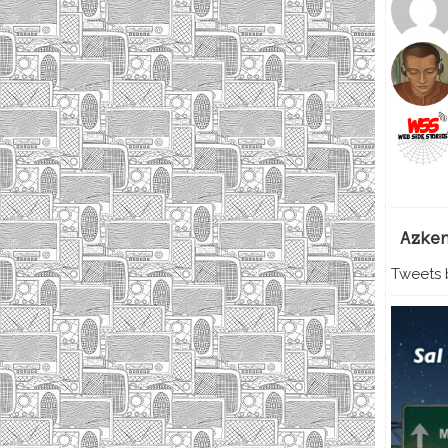
Azke
Tweets b