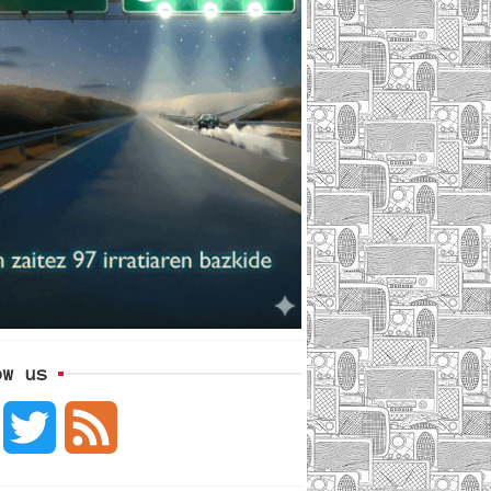
ow us
F
T
F
a
w
e