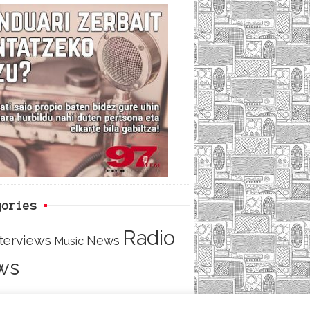
c
i
e
e
t
d
b
t
o
e
o
r
k
gories
Radio
nterviews
News
Music
ws