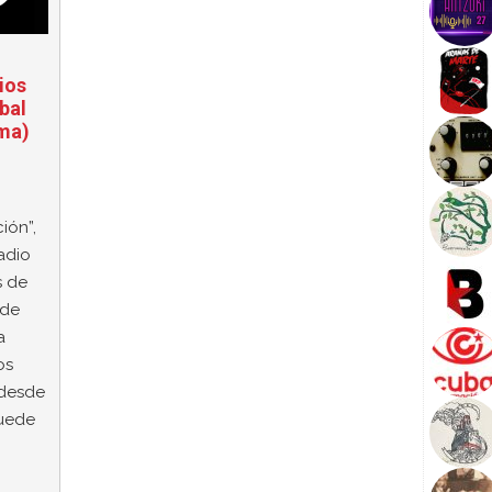
ios
bal
ma)
ión”,
adio
s de
 de
a
os
 desde
puede