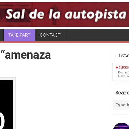
CONTACT
 “amenaza
List
CLICK H
Current
Next: W
Sear