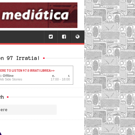
en 97 Irratia!
ERE TO LISTEN 97.0 IRRATI LIBREA
>>
: Offline
eb Side Stories
17:00 - 18:00
ch