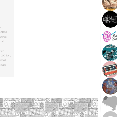
a
,
lobal
,
logos
,
rol
ron
a 2025
,
ntal
,
icas