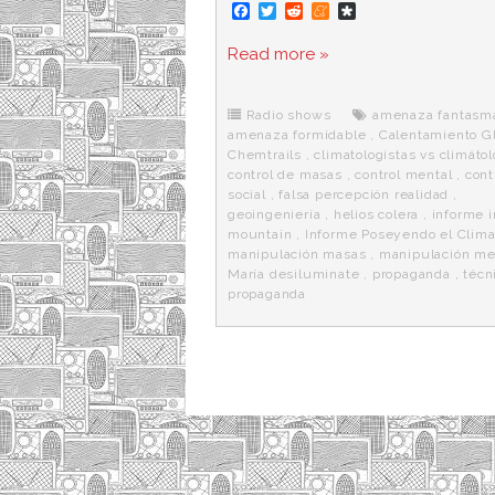
F
T
R
M
D
a
w
e
e
i
c
i
d
n
a
Read more »
e
t
d
e
s
b
t
i
a
p
o
e
t
m
o
o
r
e
r
Radio shows
amenaza fantasm
k
a
amenaza formidable
,
Calentamiento G
Chemtrails
,
climatologistas vs climáto
control de masas
,
control mental
,
cont
social
,
falsa percepción realidad
,
geoingeniería
,
helios colera
,
informe i
mountain
,
Informe Poseyendo el Clim
manipulación masas
,
manipulación me
María desiluminate
,
propaganda
,
técn
propaganda