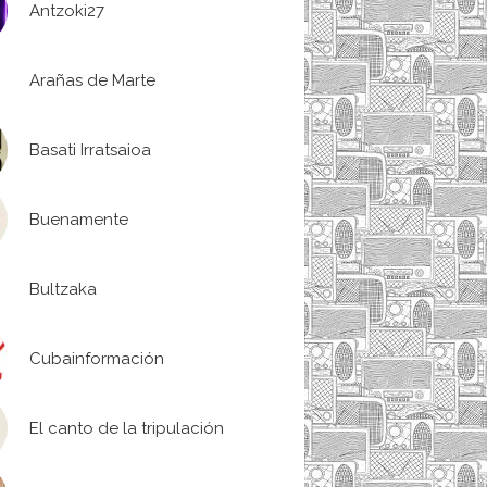
Antzoki27
Arañas de Marte
Basati Irratsaioa
Buenamente
Bultzaka
Cubainformación
El canto de la tripulación