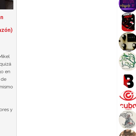
in
azón)
Mikel
quizá
go en
r de
 mismo
ores y