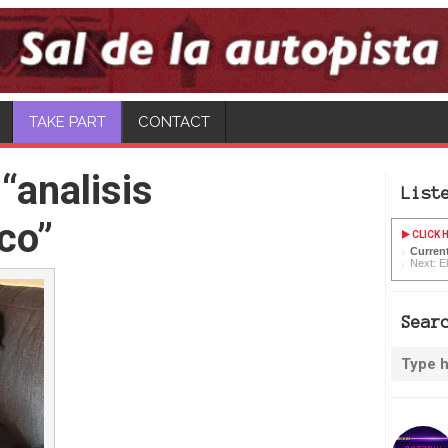
TAKE PART
CONTACT
“analisis
List
co”
CLICK H
Curren
Next: El
Sear