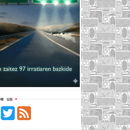
ow us
F
T
F
a
w
e