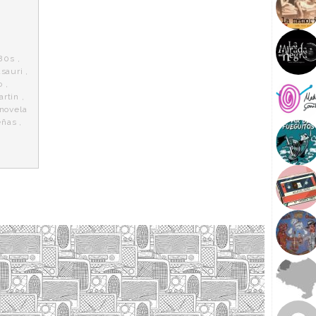
80s
,
asauri
,
o
,
artin
,
novela
eñas
,