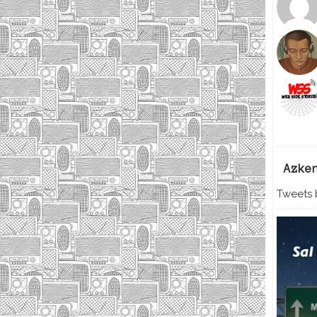
Azke
Tweets b