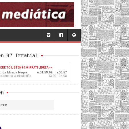
en 97 Irratia!
ERE TO LISTEN 97.0 IRRATI LIBREA
>>
t: La Mirada Negra
01:59:03
00:56
 canto de la tripulación
13:00 - 14:00
ch