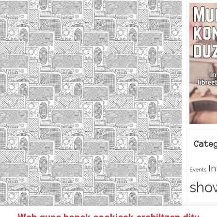
Cate
I
Events
sho