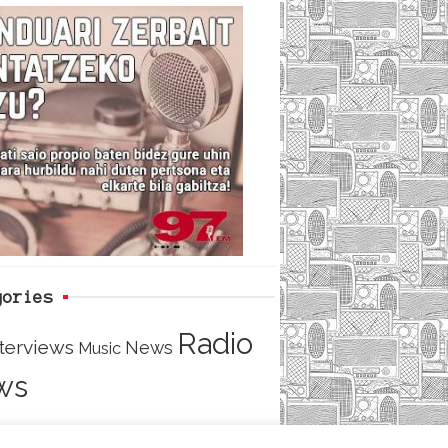
c
i
e
e
t
d
b
t
o
e
o
r
k
gories
Radio
nterviews
News
Music
ws