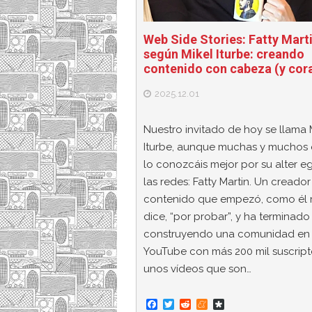
Web Side Stories: Fatty Mart
según Mikel Iturbe: creando
contenido con cabeza (y cor
2025.12.01
Nuestro invitado de hoy se llama 
Iturbe, aunque muchas y muchos 
lo conozcáis mejor por su alter e
las redes: Fatty Martin. Un creado
contenido que empezó, como él
dice, “por probar”, y ha terminado
construyendo una comunidad en
YouTube con más 200 mil suscript
unos vídeos que son…
F
T
R
M
D