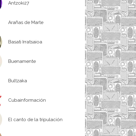
Antzoki27
Arañas de Marte
Basati Irratsaioa
Buenamente
Bultzaka
Cubainformación
El canto de la tripulación