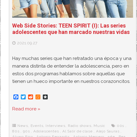
Web Side Stories: TEEN SPIRIT (I): Las series
adolescentes que han marcado nuestras vidas
2021.09.27
Hay muchas series que han retratado una época y una
manera distinta de entender la adolescencia, pero en
estos dos programas hablamos sobre aquellas que
tienen un hueco importante en nuestros corazoncitos.
F
T
R
M
D
a
w
e
e
i
c
i
d
n
a
Read more »
e
t
d
e
s
b
t
i
a
p
o
e
t
m
o
o
r
e
r
News
,
Events
,
Interviews
,
Radio shows
,
Music
00s
,
k
a
80s
,
90s
,
Adolescentes
,
Al Salir de clase
,
Alejo Sauras
,
Alvaro Rico
,
Antonio Ferrandis
,
Antonio Mercero
,
arte
,
Bea
,