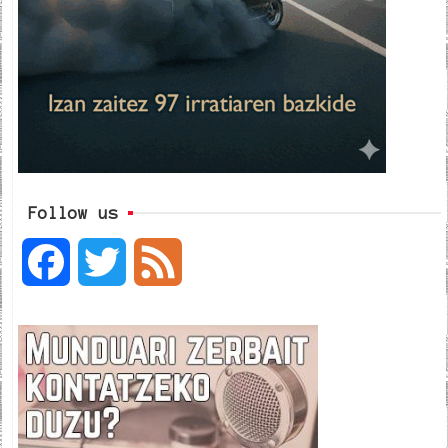
Follow us
F
T
F
a
w
e
c
i
e
e
t
d