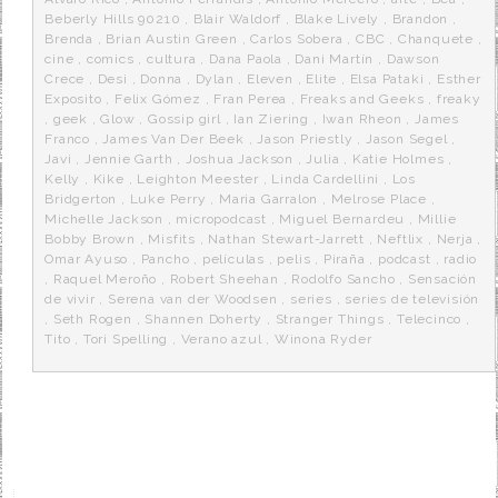
Beberly Hills 90210
,
Blair Waldorf
,
Blake Lively
,
Brandon
,
Brenda
,
Brian Austin Green
,
Carlos Sobera
,
CBC
,
Chanquete
,
cine
,
comics
,
cultura
,
Dana Paola
,
Dani Martín
,
Dawson
Crece
,
Desi
,
Donna
,
Dylan
,
Eleven
,
Elite
,
Elsa Pataki
,
Esther
Exposito
,
Felix Gómez
,
Fran Perea
,
Freaks and Geeks
,
freaky
,
geek
,
Glow
,
Gossip girl
,
Ian Ziering
,
Iwan Rheon
,
James
Franco
,
James Van Der Beek
,
Jason Priestly
,
Jason Segel
,
Javi
,
Jennie Garth
,
Joshua Jackson
,
Julia
,
Katie Holmes
,
Kelly
,
Kike
,
Leighton Meester
,
Linda Cardellini
,
Los
Bridgerton
,
Luke Perry
,
Maria Garralon
,
Melrose Place
,
Michelle Jackson
,
micropodcast
,
Miguel Bernardeu
,
Millie
Bobby Brown
,
Misfits
,
Nathan Stewart-Jarrett
,
Neftlix
,
Nerja
,
Omar Ayuso
,
Pancho
,
películas
,
pelis
,
Piraña
,
podcast
,
radio
,
Raquel Meroño
,
Robert Sheehan
,
Rodolfo Sancho
,
Sensación
de vivir
,
Serena van der Woodsen
,
series
,
series de televisión
,
Seth Rogen
,
Shannen Doherty
,
Stranger Things
,
Telecinco
,
Tito
,
Tori Spelling
,
Verano azul
,
Winona Ryder