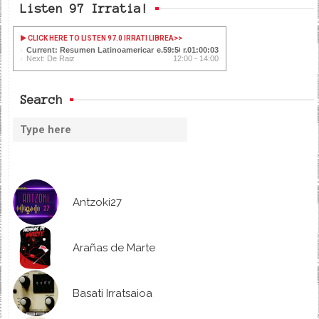
Listen 97 Irratia!
CLICK HERE TO LISTEN 97.0 IRRATI LIBREA
>>
Current: Resumen Latinoamericano
59:56
01:00:03
Next: De Raiz
12:00 - 14:00
Search
Antzoki27
Arañas de Marte
Basati Irratsaioa