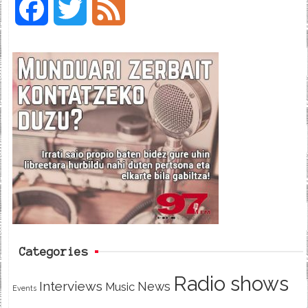
F
T
F
a
w
e
c
i
e
e
t
d
b
t
o
e
o
r
k
Categories
Radio shows
Interviews
News
Music
Events