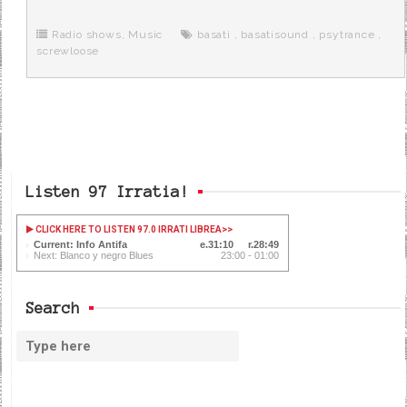
b
t
i
a
p
o
e
t
m
o
o
r
e
r
Radio shows
,
Music
basati
,
basatisound
,
psytrance
,
k
a
screwloose
Listen 97 Irratia!
CLICK HERE TO LISTEN 97.0 IRRATI LIBREA
>>
Current: Info Antifa
31:11
28:48
Next: Blanco y negro Blues
23:00 - 01:00
Search