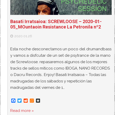
Basati Irratsaioa: SCREWLOOSE – 2020-01-
05_MOuntaoin Resistance La Petronila nº2
2020.01.26
Esta noche desconectamos un poco del drumandbass
y vamos a disfcutar de un set de psytrance de la mano
de Screwloose. repasaremos algunos de los mejores
tracks de sellos míticos como IBOGA, NANO RECORDS
o Dacru Records.. Enjoy! Basati Irratsaioa – Todas las
madrugadas de los sábados y repetición las
madrugadas del viernes de 1…
F
T
R
M
D
a
w
e
e
i
c
i
d
n
a
Read more »
e
t
d
e
s