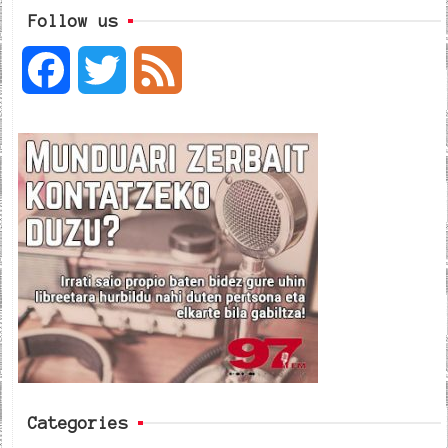
Follow us
F
T
F
a
w
e
c
i
e
e
t
d
b
t
o
e
o
r
k
Categories