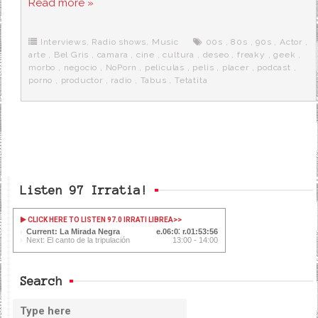
Read more »
e
t
d
e
s
b
t
i
a
p
o
e
t
m
o
o
r
e
r
Interviews
,
Radio shows
,
Music
00s
,
80s
,
90s
,
Actor
,
k
a
arte
,
Bel Gris
,
camara
,
cine
,
cultura
,
deseo
,
freaky
,
geek
,
morbo
,
negocio
,
NoPorn
,
películas
,
pelis
,
placer
,
podcast
,
porno
,
productor
,
radio
,
Tabus
,
Tetatita
Listen 97 Irratia!
CLICK HERE TO LISTEN 97.0 IRRATI LIBREA
>>
Current: La Mirada Negra
06:04
01:53:55
Next: El canto de la tripulación
13:00 - 14:00
Search