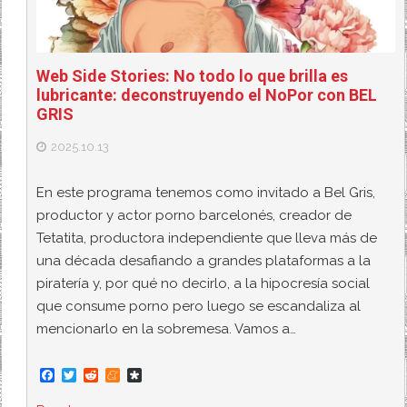
Web Side Stories: No todo lo que brilla es
lubricante: deconstruyendo el NoPor con BEL
GRIS
2025.10.13
En este programa tenemos como invitado a Bel Gris,
productor y actor porno barcelonés, creador de
Tetatita, productora independiente que lleva más de
una década desafiando a grandes plataformas a la
piratería y, por qué no decirlo, a la hipocresía social
que consume porno pero luego se escandaliza al
mencionarlo en la sobremesa. Vamos a…
F
T
R
M
D
a
w
e
e
i
c
i
d
n
a