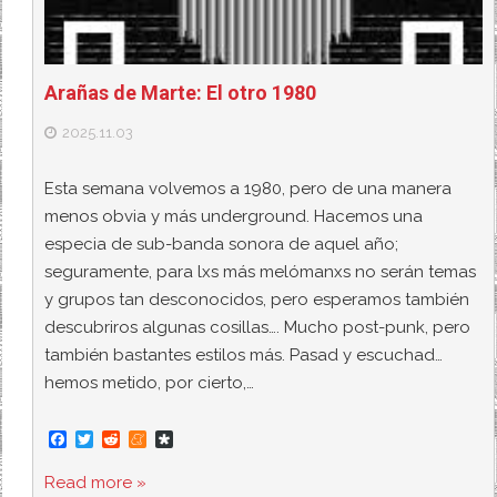
Arañas de Marte: El otro 1980
2025.11.03
Esta semana volvemos a 1980, pero de una manera
menos obvia y más underground. Hacemos una
especia de sub-banda sonora de aquel año;
seguramente, para lxs más melómanxs no serán temas
y grupos tan desconocidos, pero esperamos también
descubriros algunas cosillas…. Mucho post-punk, pero
también bastantes estilos más. Pasad y escuchad…
hemos metido, por cierto,…
F
T
R
M
D
a
w
e
e
i
c
i
d
n
a
Read more »
e
t
d
e
s