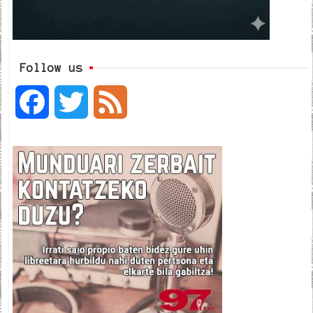
Follow us
F
T
F
a
w
e
c
i
e
e
t
d
b
t
o
e
o
r