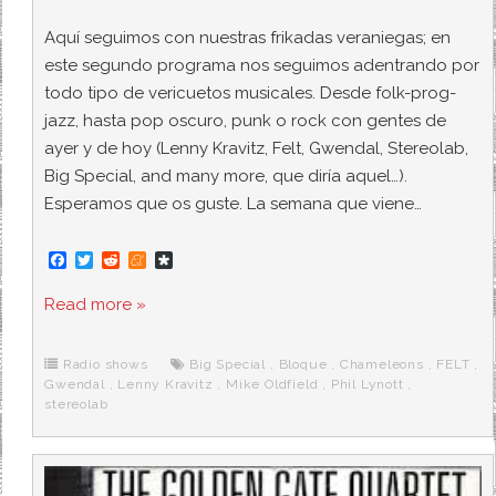
Aquí seguimos con nuestras frikadas veraniegas; en
este segundo programa nos seguimos adentrando por
todo tipo de vericuetos musicales. Desde folk-prog-
jazz, hasta pop oscuro, punk o rock con gentes de
ayer y de hoy (Lenny Kravitz, Felt, Gwendal, Stereolab,
Big Special, and many more, que diría aquel…).
Esperamos que os guste. La semana que viene…
F
T
R
M
D
a
w
e
e
i
c
i
d
n
a
Read more »
e
t
d
e
s
b
t
i
a
p
o
e
t
m
o
o
r
e
r
Radio shows
Big Special
,
Bloque
,
Chameleons
,
FELT
,
k
a
Gwendal
,
Lenny Kravitz
,
Mike Oldfield
,
Phil Lynott
,
stereolab