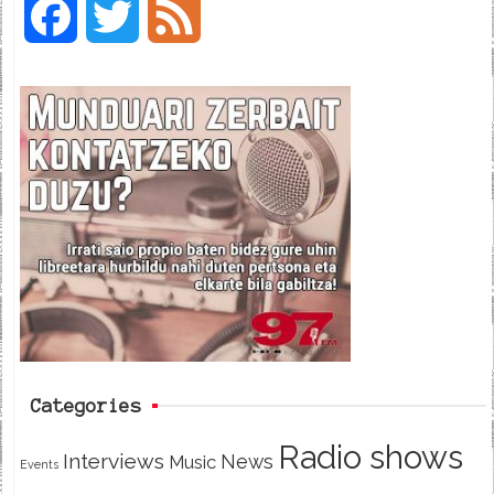
F
T
F
a
w
e
c
i
e
e
t
d
b
t
o
e
o
r
k
Categories
Radio shows
Interviews
News
Music
Events