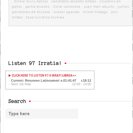
k
a
,
bizkai buru batzar
,
candidato alcaldia bilbao
,
cruceros en
getxo
,
gorka alvarez
,
itziar carrocera
,
juan mari aburto
,
juntas
generales de bizkaia
,
lubaki agenda
,
mikel hidalgo
,
pnv
bilbao
,
tasa turistica bizkaia
Listen 97 Irratia!
CLICK HERE TO LISTEN 97.0 IRRATI LIBREA
>>
Current: Resumen Latinoamericano
01:41:47
18:12
Next: De Raiz
12:00 - 14:00
Search