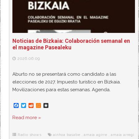
Noticias de Bizkaia: Colaboración semanal en
el magazine Pasealeku
2026.06.09
Aburto no se presentará como candidato a las
elecciones de 2027. Impuesto turístico en Bizkaia.
Movilizaciones para estas semanas. Agenda.
F
T
R
M
D
a
w
e
e
i
c
i
d
n
a
Read more »
e
t
d
e
s
b
t
i
a
p
o
e
t
m
o
o
r
e
r
Radio shows
ainhoa basabe
,
amaia agirre
,
amaia arregi