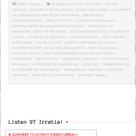
o
r
e
r
Radio shows
actualizacion del convenio
,
ahoztar
k
a
zelaieta
,
alcaldesa de barakaldo
,
amaia del campo
,
asociacion
de trabajadoras del hogar de bizkaia
,
barbaridad
medioambiental
,
basurto bizirik
,
cierre cirujia basurto
,
departamento de salud gobierno vasco
,
exposicion en
barakaldo
,
gran via de bilbao
,
hospital de basurto
,
hospital de
cruces
,
hospital de galdakao
,
jule goikoetxea
,
lore lujanbio
,
lorea ureta
,
louise michel
,
madrid neoliberal de ayuso
,
manifestaciones por la sanidad publica
,
mijo lizarzaburu
,
mujeres libres
,
no al desmantelamiento de osakidetza
,
osakidetza
,
pensionistas
,
problema sistemico
,
servicio vasco
de salud
,
sindicatos de osakidetza
,
supersur
,
trabajadoras de
la limpieza de osakidetza
,
trabajadoras internas
,
tunel del
serantes
,
variante sur ferroviaria
,
zona del regato
Listen 97 Irratia!
CLICK HERE TO LISTEN 97.0 IRRATI LIBREA
>>