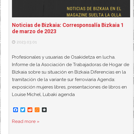
Noticias de Bizkaia: Corresponsalía Bizkaia 1
de marzo de 2023
2023.03.01
Profesionales y usuarias de Osakidetza en lucha.
Informe de la Asociación de Trabajadoras de Hogar de
Bizkaia sobre su situación en Bizkaia Diferencias en la
tramitación de la variante sur ferroviaria Agenda:
exposición mujeres libres, presentaciones de libros en
Louise Michel, Lubaki agenda
F
T
R
M
D
a
w
e
e
i
c
i
d
n
a
Read more »
e
t
d
e
s
b
t
i
a
p
o
e
t
m
o