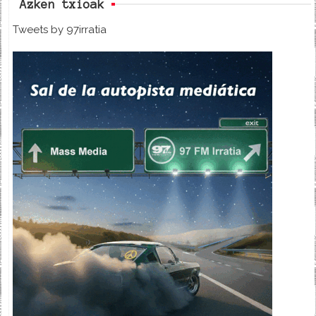
Azken txioak
Tweets by 97irratia