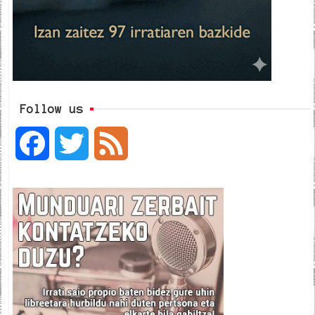
Follow us
F
T
F
a
w
e
c
i
e
e
t
d
b
t
o
e