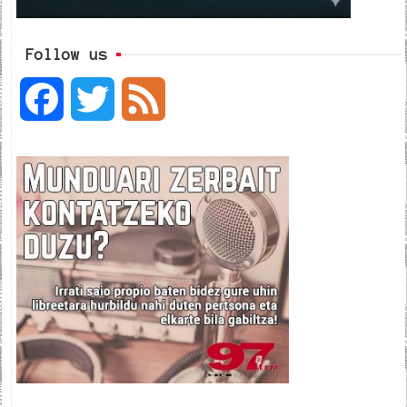
Follow us
F
T
F
a
w
e
c
i
e
e
t
d
b
t
o
e
o
r
k