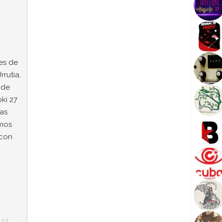
es de
rrutia,
 de
ki 27
las
emos
 con
 27
,