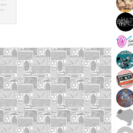
raka
,
on