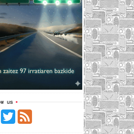
ow us
F
T
F
a
w
e