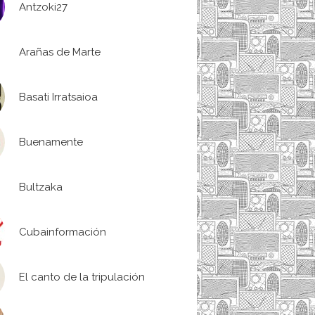
Antzoki27
Arañas de Marte
Basati Irratsaioa
Buenamente
Bultzaka
Cubainformación
El canto de la tripulación