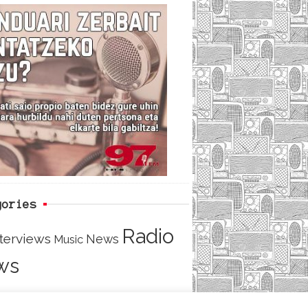
c
i
e
e
t
d
b
t
o
e
o
r
k
gories
Radio
nterviews
News
Music
ws