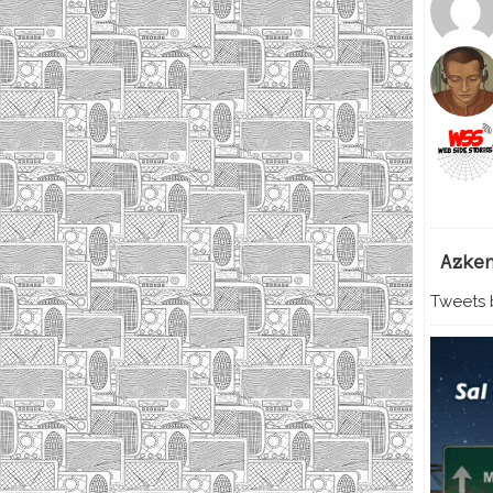
Azke
Tweets b