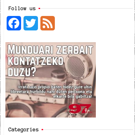
Follow us
F
T
F
a
w
e
c
i
e
e
t
d
b
t
o
e
o
r
k
Categories