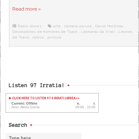
a
w
e
e
i
c
i
d
n
a
Read more »
e
t
d
e
s
b
t
i
a
p
o
e
t
m
o
o
r
e
r
Radio shows
arte
,
cámara oscura
,
David Hockney
,
k
a
Devoradores de hombres de Tsavo
,
Leonardo da Vinci
,
Leones
de Tsavo
,
óptica
,
pintura
Listen 97 Irratia!
CLICK HERE TO LISTEN 97.0 IRRATI LIBREA
>>
Current: Offline
Next: Alerta Gorria
09:00 - 10:00
Search