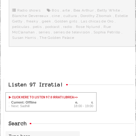
b
t
i
a
p
o
e
t
m
o
o
r
e
r
Radio shows
80s
,
arte
,
Bea Arthur
,
Betty White
,
k
a
Blanche Devereaux
,
cine
,
cultura
,
Dorothy Zbornak
,
Estelle
Getty
,
freaky
,
geek
,
Golden girls
,
Las chicas de Oro
,
películas
,
pelis
,
podcast
,
radio
,
Rose Nylund
,
Rue
McClanahan
,
series
,
series de televisión
,
Sophia Petrillo
,
Susan Harris
,
The Golden Palace
Listen 97 Irratia!
CLICK HERE TO LISTEN 97.0 IRRATI LIBREA
>>
Current: Offline
Next: Sadhill
18:00 - 19:00
Search