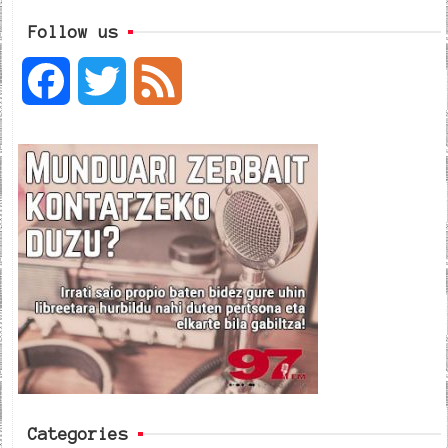
Follow us
F
T
F
a
w
e
c
i
e
e
t
d
b
t
o
e
o
r
k
Categories