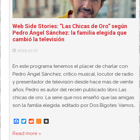
Web Side Stories: “Las Chicas de Oro” según
Pedro Ángel Sánchez: la familia elegida que
cambió la televisión
2025.10.27
En este programa tenemos el placer de charlar con
Pedro Ángel Sánchez, crítico musical, locutor de radio
y presentador de televisión desde hace más de veinte
años. Pedro es autor del recién publicado libro Las
chicas de oro. La serie que nos enseñó que las amigas
son la familia elegida, editado por Dos Bigotes. Vamos…
F
T
R
M
D
a
w
e
e
i
c
i
d
n
a
Read more »
e
t
d
e
s