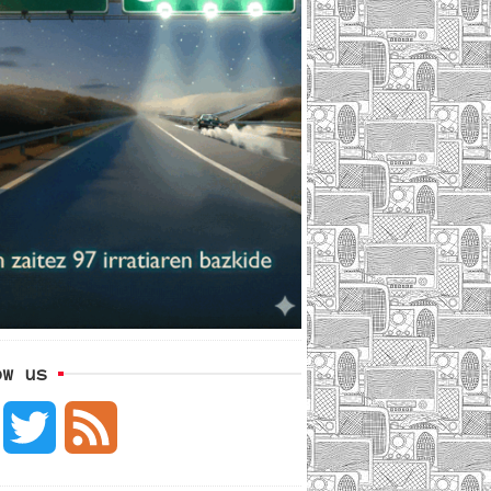
ow us
F
T
F
a
w
e