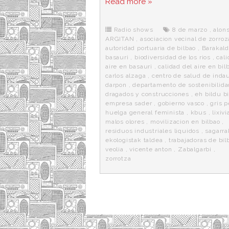
Read more »
e
t
d
e
s
b
t
i
a
p
o
e
t
m
o
o
r
e
r
Radio shows
8 de marzo
,
alon
k
a
ARGITAN
,
asociacion vecinal de zorroz
autoridad portuaria de bilbao
,
Barakal
basauri
,
biodiversidad de los rios
,
cali
aire en basauri
,
calidad del aire en bil
carlos alzaga
,
centro de salud de inda
darpon
,
departamento de sostenibilida
dragados y construcciones
,
eh bildu b
empresa sader
,
gobierno vasco
,
gris p
huelga general feminista
,
kbus
,
lixiv
malos olores
,
movilizacion en bilbao
,
residuos industriales liquidos
,
sagarra
ekologistak taldea
,
trabajadoras de bi
veolia
,
vicente anton
,
Zabalgarbi
,
zorrotza