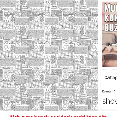
Cate
I
Events
sho