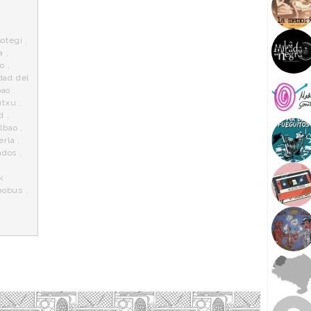
sotegi
,
a
,
do
,
dad del
bao
,
utxu
,
d
,
ilbao
,
erla
,
iados
,
k
lbobus
,