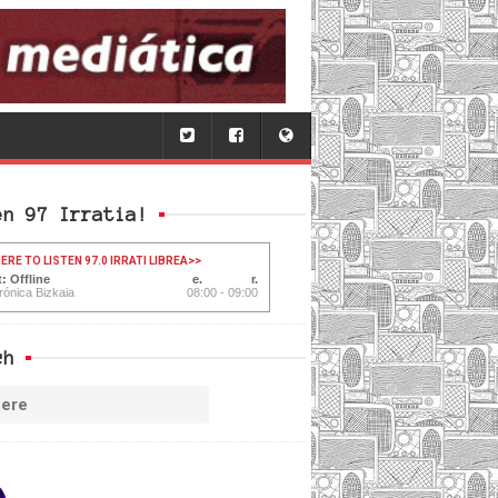
en 97 Irratia!
ERE TO LISTEN 97.0 IRRATI LIBREA
>>
: Offline
rónica Bizkaia
08:00 - 09:00
ch