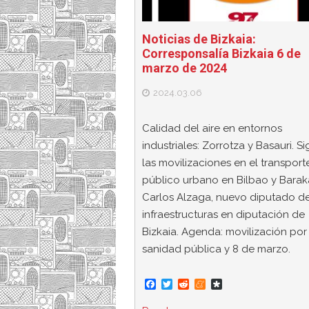
Noticias de Bizkaia:
Corresponsalía Bizkaia 6 de
marzo de 2024
2024.03.06
Calidad del aire en entornos
industriales: Zorrotza y Basauri. S
las movilizaciones en el transport
público urbano en Bilbao y Barak
Carlos Alzaga, nuevo diputado d
infraestructuras en diputación de
Bizkaia. Agenda: movilización por 
sanidad pública y 8 de marzo.
F
T
R
M
D
a
w
e
e
i
c
i
d
n
a