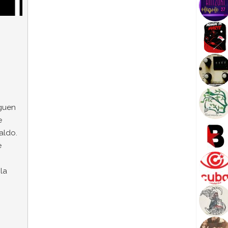
iguen
e
aldo.
e
la