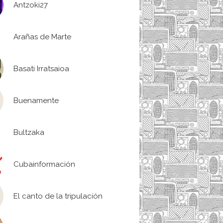
Antzoki27
Arañas de Marte
Basati Irratsaioa
Buenamente
Bultzaka
Cubainformación
El canto de la tripulación