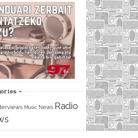
c
i
e
e
t
d
b
t
o
e
o
r
k
gories
Radio
nterviews
News
Music
ws