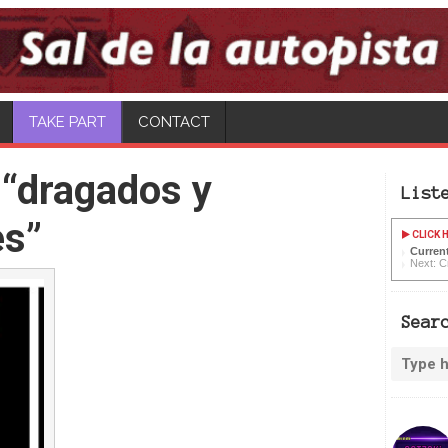
CONTACT
 “dragados y
List
es”
CLICK H
Current
Next: C
Sear