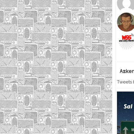
Azke
Tweets b