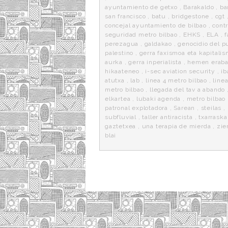
ayuntamiento de getxo
,
Barakaldo
,
ba
san francisco
,
batu
,
bridgestone
,
cgt
concejal ayuntamiento de bilbao
,
cont
seguridad metro bilbao
,
EHKS
,
ELA
,
perezagua
,
galdakao
,
genocidio del p
palestino
,
gerra faxismoa eta kapitali
aurka
,
gerra inperialista
,
hemen eraba
hikaateneo
,
i-sec aviation security
,
ib
atutxa
,
lab
,
linea 4 metro bilbao
,
linea
metro bilbao
,
llegada del tav a abando
elkartea
,
lubaki agenda
,
metro bilbao
patronal explotadora
,
Sarean
,
steilas
,
subfluvial
,
taller antiracista
,
txarraska
gaztetxea
,
una terapia de mierda
,
zie
blai