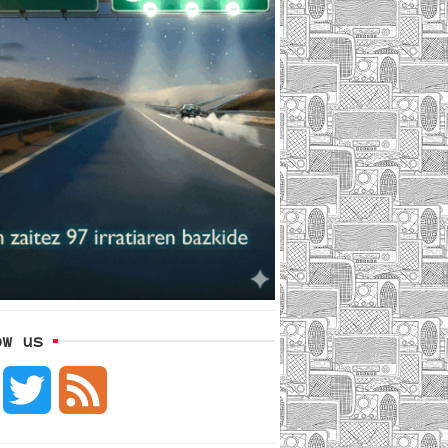
ow us
F
T
F
a
w
e