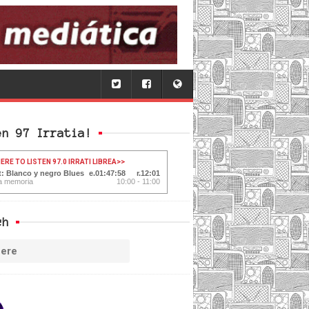
en 97 Irratia!
ERE TO LISTEN 97.0 IRRATI LIBREA
>>
t: Blanco y negro Blues
01:47:58
12:01
a memoria
10:00 - 11:00
ch