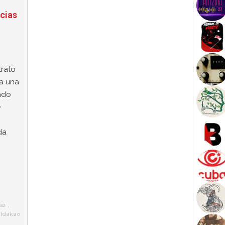
cias
trato
ra una
ndo
e
da
ao
,
aldakao
,