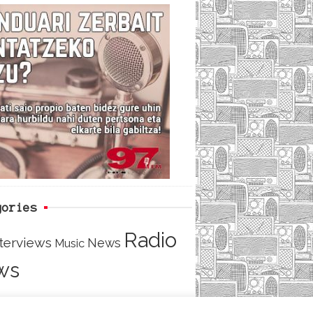
c
i
e
e
t
d
b
t
o
e
o
r
k
gories
Radio
nterviews
News
Music
ws