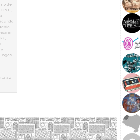
rrio de
,
CNT
,
ra
facundo
ueblo
smoaren
ki
,
ai
 5
,
logos
,
ntziaz