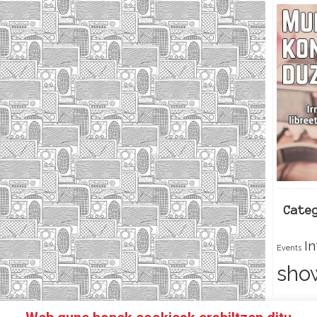
Cate
I
Events
sho