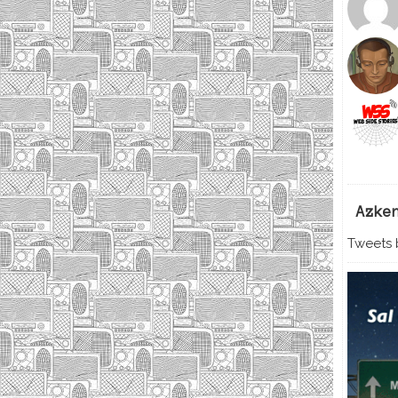
Azke
Tweets b