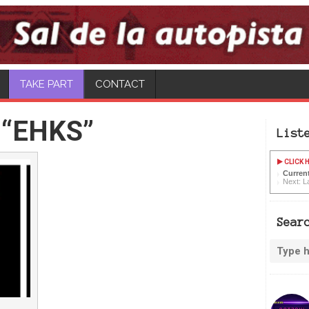
CONTACT
 “EHKS”
List
CLICK H
Curren
Next: L
Sear