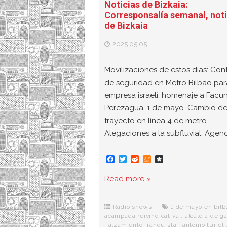
Noticias de Bizkaia:
Corresponsalía semanal, noti
de Bizkaia
2025.05.05
Movilizaciones de estos días: Con
de seguridad en Metro Bilbao pa
empresa israelí, homenaje a Facu
Perezagua, 1 de mayo. Cambio d
trayecto en línea 4 de metro.
Alegaciones a la subfluvial. Agen
F
T
R
M
D
a
w
e
e
i
c
i
d
n
a
Read more »
e
t
d
e
s
b
t
i
a
p
o
e
t
m
o
o
r
e
r
Radio shows
1 de mayo en bilb
k
a
acampada reivindicativa
,
alcaldia de g
,
alzamiento franquista
,
antonio turiel