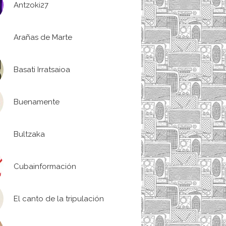
Antzoki27
Arañas de Marte
Basati Irratsaioa
Buenamente
Bultzaka
Cubainformación
El canto de la tripulación