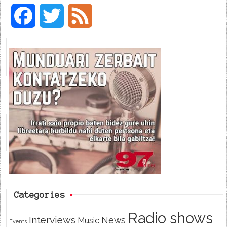
F
T
F
a
w
e
c
i
e
e
t
d
b
t
o
e
o
r
k
Categories
Radio shows
Interviews
News
Music
Events