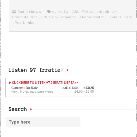
b
t
i
a
p
o
e
t
m
o
o
r
e
r
Radio shows
97 irratia
,
Aitor Pérez
,
antzoki 27
,
k
a
Conchita Piña
,
Eduardo Hernando
,
ékoma teatro
,
Javier Liñera
,
Pez Limbo
Listen 97 Irratia!
CLICK HERE TO LISTEN 97.0 IRRATI LIBREA
>>
Current: De Raiz
01:16:35
43:24
Next: No es país para viejes
14:00 - 15:00
Search