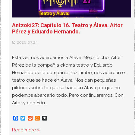
Antzoki27: Capítulo 16. Teatro y Álava. Aitor
Pérez y Eduardo Hernando.
2026.03.24
Esta vez nos acercamos a Álava. Mejor dicho, Aitor
Pérez de la compañía ékoma teatro y Eduardo
Hernando de la compañía Pez Limbo, nos acercan el
teatro que se hace en Álava. Nos dan pequeñas
píldoras sobre lo que se hace en Álava porque no
podemos abarcarlo todo. Pero continuaremos. Con
Aitor y con Edu…
F
T
R
M
D
a
w
e
e
i
c
i
d
n
a
Read more »
e
t
d
e
s