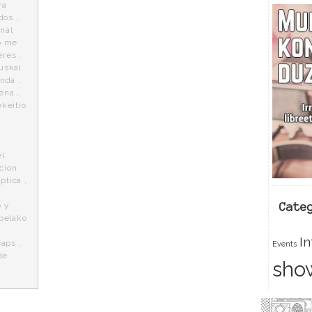
ra
dos
,
onal
o me
eres
,
uskal
anda
,
uena
,
ekeitio
,
l
cion
iptica
,
o y
Cate
pelako
I
caps
,
Events
de
sho