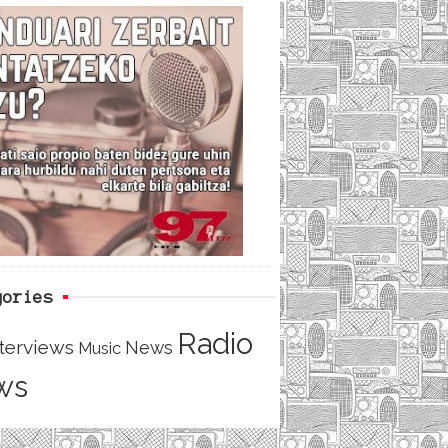
c
i
e
e
t
d
b
t
o
e
o
r
k
gories
Radio
nterviews
News
Music
ws