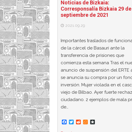
Noticias de Bizkaia:
Corresponsalía Bizkaia 29 de
septiembre de 2021
2021.09.29
Importantes traslados de funciona
de la cárcel de Basauri ante la
transferencia de prisiones que
comienza esta semana Tras el nu
anuncio de suspensión del ERTE a
se anuncia su compra por un fon
inversión. Mujer violada en el cas
viejo de Bilbao. Ayer fuerte recha
ciudadano. 2 ejemplos de mala pr
de…
F
T
R
M
D
a
w
e
e
i
c
i
d
n
a