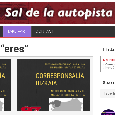
CONTACT
“eres”
List
CLICK H
Current
Next: C
Sear