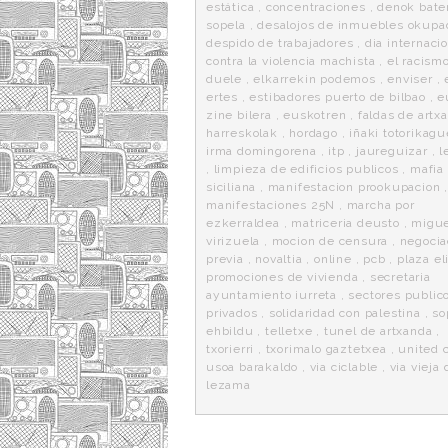
estática
,
concentraciones
,
denok bate
sopela
,
desalojos de inmuebles okupa
despido de trabajadores
,
dia internaci
contra la violencia machista
,
el racism
duele
,
elkarrekin podemos
,
enviser
,
ertes
,
estibadores puerto de bilbao
,
e
zine bilera
,
euskotren
,
faldas de artx
harreskolak
,
hordago
,
iñaki totorikag
irma domingorena
,
itp
,
jaureguizar
,
l
,
limpieza de edificios publicos
,
mafia
siciliana
,
manifestacion prookupacion
manifestaciones 25N
,
marcha por
ezkerraldea
,
matriceria deusto
,
migue
virizuela
,
mocion de censura
,
negocia
previa
,
novaltia
,
online
,
pcb
,
plaza el
promociones de vivienda
,
secretaria
ayuntamiento iurreta
,
sectores public
privados
,
solidaridad con palestina
,
so
ehbildu
,
telletxe
,
tunel de artxanda
,
txorierri
,
txorimalo gaztetxea
,
united 
usoa barakaldo
,
via ciclable
,
via vieja 
lezama