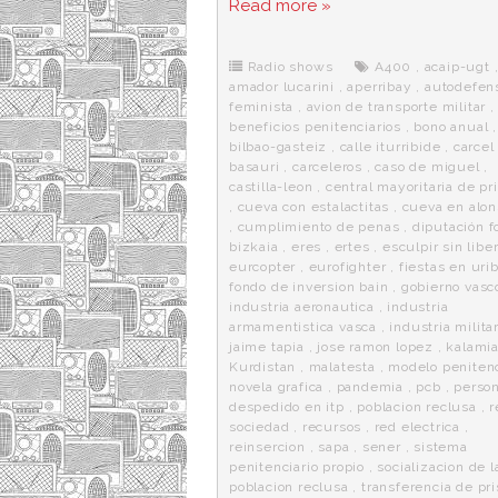
Read more »
e
t
d
e
s
b
t
i
a
p
o
e
t
m
o
o
r
e
r
Radio shows
A400
,
acaip-ugt
k
a
amador lucarini
,
aperribay
,
autodefen
feminista
,
avion de transporte militar
,
beneficios penitenciarios
,
bono anual
bilbao-gasteiz
,
calle iturribide
,
carcel
basauri
,
carceleros
,
caso de miguel
,
castilla-leon
,
central mayoritaria de pr
,
cueva con estalactitas
,
cueva en alon
,
cumplimiento de penas
,
diputación f
bizkaia
,
eres
,
ertes
,
esculpir sin libe
eurcopter
,
eurofighter
,
fiestas en urib
fondo de inversion bain
,
gobierno vasc
industria aeronautica
,
industria
armamentistica vasca
,
industria milita
jaime tapia
,
jose ramon lopez
,
kalami
Kurdistan
,
malatesta
,
modelo penitenc
novela grafica
,
pandemia
,
pcb
,
person
despedido en itp
,
poblacion reclusa
,
r
sociedad
,
recursos
,
red electrica
,
reinsercion
,
sapa
,
sener
,
sistema
penitenciario propio
,
socializacion de l
poblacion reclusa
,
transferencia de pr