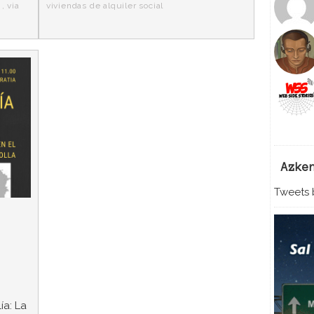
,
via
viviendas de alquiler social
Azke
Tweets b
ía: La