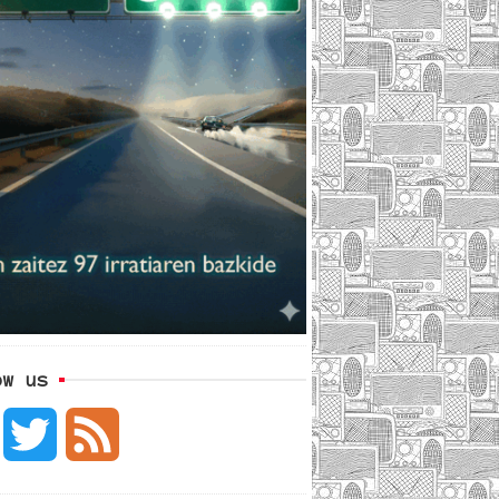
ow us
F
T
F
a
w
e