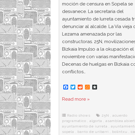
moción de censura en Sopela se
desvanece. La secretaria del
ayuntamiento de Iurreta cesada t
denunciar al alcalde. La Vía vieja 
Lezama amenazada por las
constructoras. 25N, movilizacione
Bizkaia Impulso a la okupación el
noviembre con varias manifestaci
Decenas de huelgas en Bizkaia c
conflictos…
F
T
R
M
D
a
w
e
e
i
c
i
d
n
a
Read more »
e
t
d
e
s
b
t
i
a
p
o
e
t
m
o
o
r
e
r
Radio shows
25N
,
acuerdo
k
a
programatico
,
algorta
,
asamblea abier
ayuntamiento de iurreta
,
ayuntamient
sopela
,
barrio de uribarri
,
bolintxu
,
c