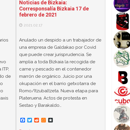
Noticias de Bizkaia:
Corresponsalía Bizkaia 17 de
febrero de 2021
2021.02.17
rios
Anulado un despido a un trabajador de
una empresa de Galdakao por Covid
que puede crear jurisprudencia. Se
evo
amplia a toda Bizkaia la recogida de
 ITP,
carne y pescado en el contenedor
do de
marrón de orgánico. Juicio por una
co
okupación en el barrio getxotarra de
zo
Romo/Itzubaltzeta. Nueva etapa para
axis
Plateruena. Actos de protesta en
Sestao y Barakaldo…
F
T
R
M
D
a
w
e
e
i
c
i
d
n
a