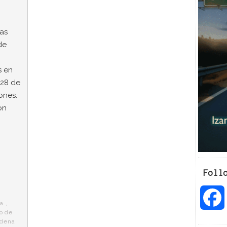
ras
de
s en
 28 de
ones.
on
Foll
ta
,
o de
adena