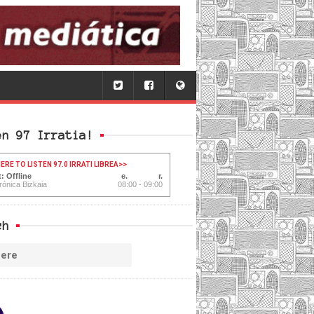
en 97 Irratia!
ERE TO LISTEN 97.0 IRRATI LIBREA
>>
: Offline
rónica Bizkaia
08:00 - 09:00
ch