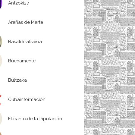
Antzoki27
Arañas de Marte
Basati Irratsaioa
Buenamente
Bultzaka
Cubainformación
El canto de la tripulación