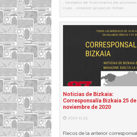
,
traslados de funcionarios de prisiones
cupo
,
violacion grupal en bilbao
Noticias de Bizkaia:
Corresponsalía Bizkaia 25 de
noviembre de 2020
2020.11.25
Flecos de la anterior corresponsal