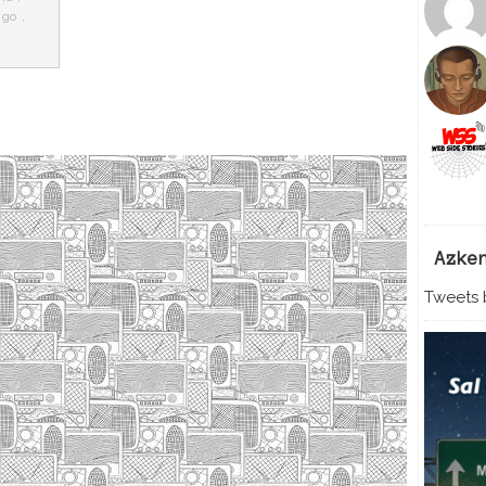
ngo
,
Azke
Tweets b