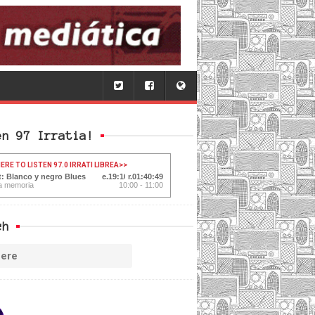
en 97 Irratia!
ERE TO LISTEN 97.0 IRRATI LIBREA
>>
t: Blanco y negro Blues
19:11
01:40:48
a memoria
10:00 - 11:00
ch