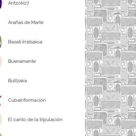
Antzoki27
Arañas de Marte
Basati Irratsaioa
Buenamente
Bultzaka
Cubainformación
El canto de la tripulación