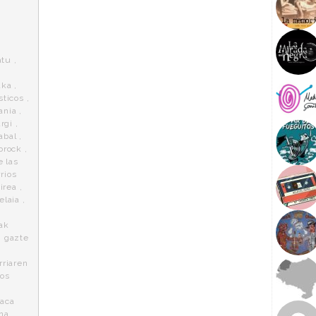
atu
,
aka
,
sticos
,
ania
,
rgi
,
abal
,
orock
,
e las
rios
irea
,
elaia
,
ak
,
gazte
rriaren
tos
,
laca
na
,