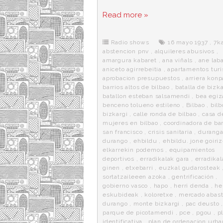
a
w
e
e
i
c
i
d
n
a
Read more »
e
t
d
e
s
b
t
i
a
p
o
e
t
m
o
o
r
e
r
Radio shows
16 mayo 1937
,
7k
k
a
abstencion pnv
,
alquileres abusivos
,
amargura kabaret
,
ana viñals
,
ane lab
aniceto agirrebeitia
,
apartamentos turi
aprobacion presupuestos
,
arriera konp
barrios altos de bilbao
,
batalla de bizka
batallon esteban salsamendi
,
bea egiz
benceno tolueno estileno
,
Bilbao
,
bilb
bizkargi
,
calle ronda de bilbao
,
casa d
mujeres en bilbao
,
coordinadora de bar
san francisco
,
crisis sanitaria
,
duranga
durango
,
ehbildu
,
ehbildu. jone goiriz
elkarrekin podemos
,
equipamientos
deportivos
,
erradikalak gara
,
erradikal
ginen
,
etxebarri
,
euzkal gudarosteak
sortatzaileeen azoka
,
gentrificación
,
gobierno vasco
,
hapo
,
herri denda
,
he
eskubideak
,
koloretxe
,
mercado abas
durango
,
monte bizkargi
,
pac deusto
parque de picotamendi
,
pce
,
pgou
,
p
identificativa
,
plan de ordenacion urba