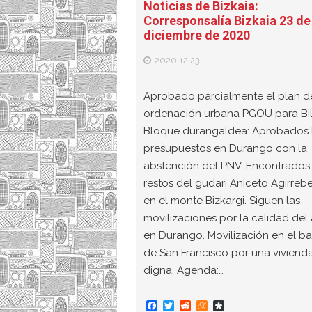
Noticias de Bizkaia:
Corresponsalía Bizkaia 23 de
diciembre de 2020
2020.12.23
Aprobado parcialmente el plan d
ordenación urbana PGOU para Bi
Bloque durangaldea: Aprobados 
presupuestos en Durango con la
abstención del PNV. Encontrados 
restos del gudari Aniceto Agirrebe
en el monte Bizkargi. Siguen las
movilizaciones por la calidad del 
en Durango. Movilización en el ba
de San Francisco por una viviend
digna. Agenda:…
F
T
R
M
D