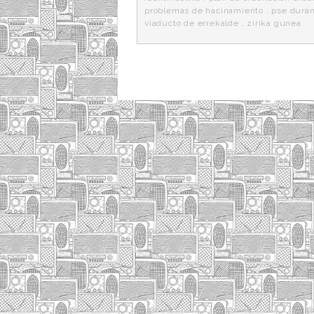
problemas de hacinamiento
,
pse dura
viaducto de errekalde
,
zirika gunea