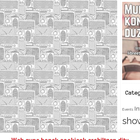
Cate
I
Events
sho