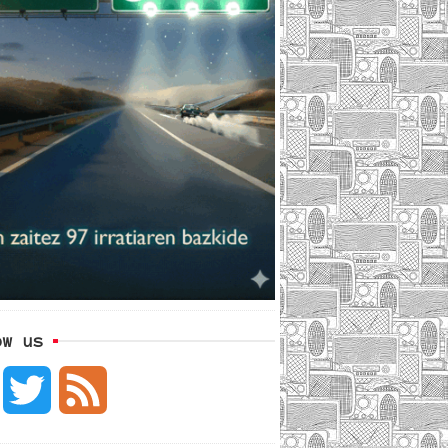
ow us
F
T
F
a
w
e