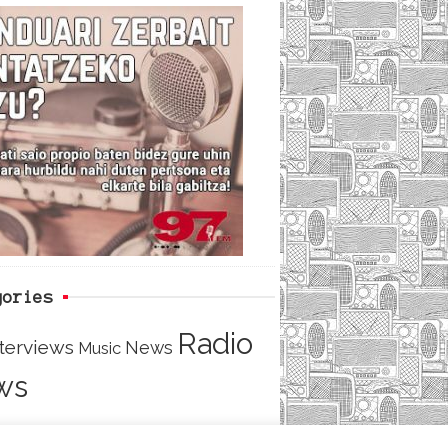
c
i
e
e
t
d
b
t
o
e
o
r
k
gories
Radio
nterviews
News
Music
ws