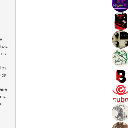
e
lbao.
los
los
itia
aire
rrio
a