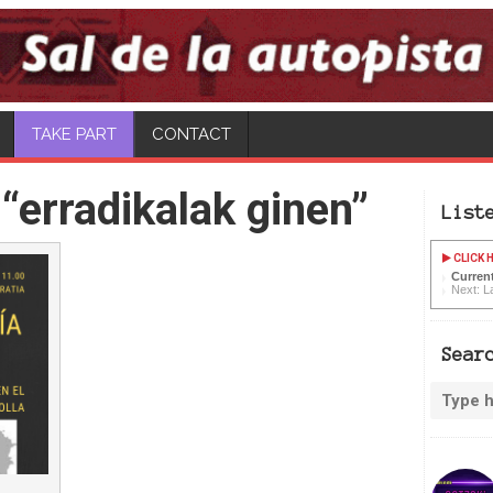
CONTACT
“erradikalak ginen”
List
CLICK H
Curren
Next: L
Sear