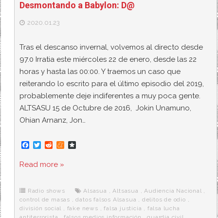
Desmontando a Babylon: D@
2020.01.23
Tras el descanso invernal, volvemos al directo desde
97.0 Irratia este miércoles 22 de enero, desde las 22
horas y hasta las 00:00. Y traemos un caso que
reiterando lo escrito para el último episodio del 2019,
probablemente deje indiferentes a muy poca gente.
ALTSASU 15 de Octubre de 2016, Jokin Unamuno,
Ohian Arnanz, Jon…
F
T
R
M
D
a
w
e
e
i
c
i
d
n
a
Read more »
e
t
d
e
s
b
t
i
a
p
o
e
t
m
o
o
r
e
r
Radio shows
Alsasua
,
Altsasua
,
Audiencia Nacional
,
k
a
control de masas
,
datos falsos Alsasua
,
delitos de odio
,
división social
,
fake news
,
falsa justicia
,
falsa lucha
antiterrorista
,
falsos medios información
,
guardia civil
,