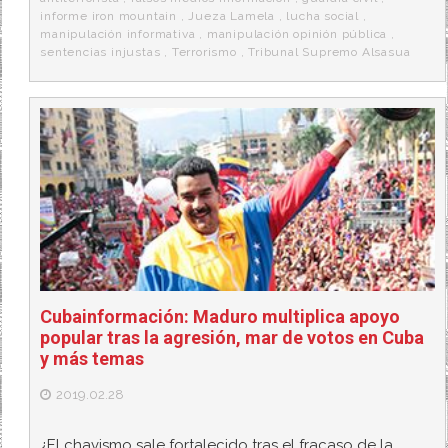
informe iron mountain
,
Jueza Lamela
,
lucha social
,
manipulación informativa
,
manipulación opinión pública
,
sentencias injustas
,
Terrorismo
,
Tribunal Supremo Alsasua
Cubainformación: Maduro multiplica apoyo
popular tras la agresión, mar de votos en Cuba
y más temas
2019.02.28
¿El chavismo sale fortalecido tras el fracaso de la