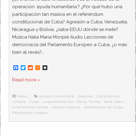
operación `ayuda humanitaria´? ¿Por qué hubo una
participación tan masiva en el referéndum
constitucional de Cuba? Agresión a Cuba, Venezuela,
Nicaragua y Bolivia: ¿sabe EEUU dónde se mete?
Música Haila María Monpié Audio Lecciones de
democracia del Parlamento Europeo a Cuba, ¿o más
bien al revés?…
F
T
R
M
D
a
w
e
e
i
c
i
d
n
a
Read more »
e
t
d
e
s
b
t
i
a
p
o
e
t
m
o
o
r
e
r
News
ayuda humanitaria
,
bloqueo
,
Constitución
k
a
cubana
,
Cuba
,
cubainformacion
,
Donal Trump
,
fake news
,
intervención militar
,
nicolás maduro
,
referéndum en Cuba
,
Revolución cubana