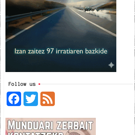
Follow us
F
T
F
a
w
e
c
i
e