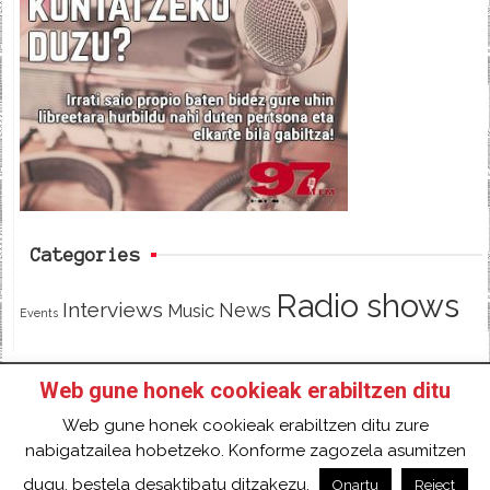
e
t
d
b
t
o
e
o
r
k
Categories
Radio shows
Interviews
News
Music
Events
Web gune honek cookieak erabiltzen ditu
HOME
HAZTE SOCI@ DE 97FM IRRATIA
Web gune honek cookieak erabiltzen ditu zure
FACEBOOK
TWITTER
CONTACT
LOGIN
nabigatzailea hobetzeko. Konforme zagozela asumitzen
2018 Gure eduki guztiak Creative Commons
dugu, bestela desaktibatu ditzakezu.
Onartu
Reject