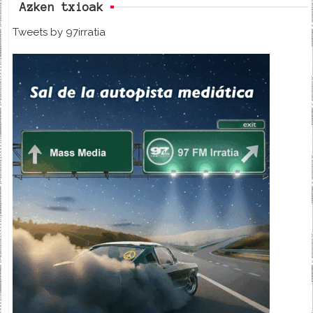
Azken txioak
Tweets by 97irratia