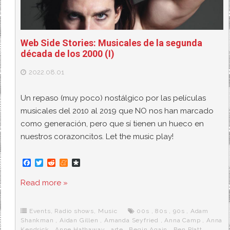
Web Side Stories: Musicales de la segunda
década de los 2000 (I)
2022.08.01
Un repaso (muy poco) nostálgico por las películas
musicales del 2010 al 2019 que NO nos han marcado
como generación, pero que sí tienen un hueco en
nuestros corazoncitos. Let the music play!
F
T
R
M
D
a
w
e
e
i
c
i
d
n
a
Read more »
e
t
d
e
s
b
t
i
a
p
o
e
t
m
o
o
r
e
r
Events
,
Radio shows
,
Music
00s
,
80s
,
90s
,
Adam
k
a
Shankman
,
Aidan Gillen
,
Amanda Seyfried
,
Anna Camp
,
Anna
Kendrick
,
Anne Hathaway
,
arte
,
Begin Again
,
Ben Platt
,