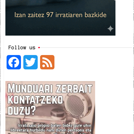
Follow us
F
T
F
a
w
e
c
i
e
e
t
d
b
t
o
e