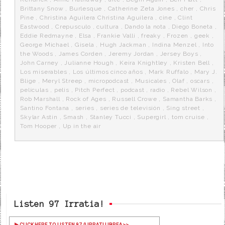
Brittany Snow
,
Burlesque
,
Catherine Zeta Jones
,
cher
,
Chris
Pine
,
Christina Aguilera Christina Aguilera
,
cine
,
Clint
Eastwood
,
Crepusculo
,
cultura
,
Dando la nota
,
Diego Boneta
,
Eddie Redmayne
,
Elsa
,
Frankie Valli
,
freaky
,
Frozen
,
geek
,
George Michael
,
Gisela
,
Hugh Jackman
,
Indina Menzel
,
Into
the Woods
,
James Corden
,
Jeremy Jordan
,
Jersey Boys
,
John Carney
,
Julianne Hough
,
Keira Knightley
,
Kristen Bell
,
Los miserables
,
Los últimos cinco años
,
Mark Ruffalo
,
Mary J.
Blige
,
Meryl Streep
,
micropodcast
,
Musicales
,
Olaf
,
oscars
,
películas
,
pelis
,
Pitch Perfect
,
podcast
,
radio
,
Rebel Wilson
,
Rob Marshall
,
Rock of Ages
,
Russell Crowe
,
Samantha Barks
,
Santino Fontana
,
series
,
series de televisión
,
Sing street
,
Skylar Astin
,
Smash
,
Stanley Tucci
,
Supergirl
,
tom cruise
,
Tom Hooper
,
Up in the air
Listen 97 Irratia!
CLICK HERE TO LISTEN 97.0 IRRATI LIBREA
>>