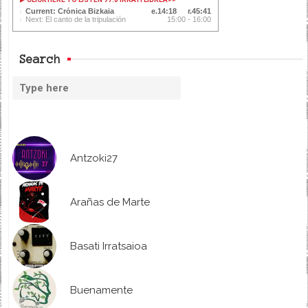
Current: Crónica Bizkaia
14:18
45:41
Next: El canto de la tripulación
15:00 - 16:00
Search
Antzoki27
Arañas de Marte
Basati Irratsaioa
Buenamente