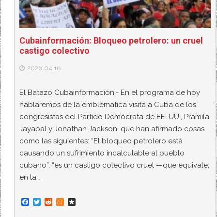
Cubainformación: Bloqueo petrolero: un cruel
castigo colectivo
2026.04.16
El Batazo Cubainformación.- En el programa de hoy
hablaremos de la emblemática visita a Cuba de los
congresistas del Partido Demócrata de EE. UU., Pramila
Jayapal y Jonathan Jackson, que han afirmado cosas
como las siguientes: “El bloqueo petrolero está
causando un sufrimiento incalculable al pueblo
cubano”, “es un castigo colectivo cruel —que equivale,
en la…
F
T
R
M
D
a
w
e
e
i