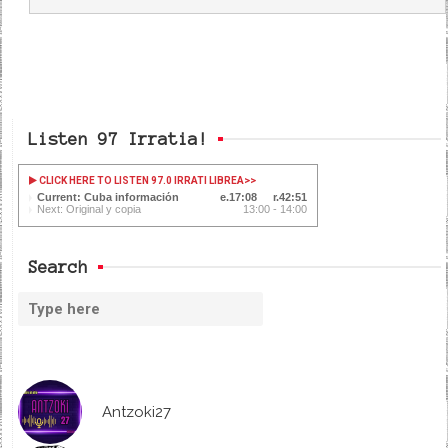
Listen 97 Irratia!
CLICK HERE TO LISTEN 97.0 IRRATI LIBREA
>>
Current: Cuba información
17:08
42:51
Next: Original y copia
13:00 - 14:00
Search
Antzoki27