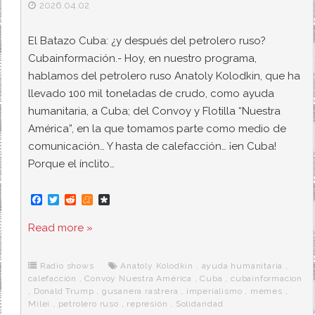
2026.04.02
El Batazo Cuba: ¿y después del petrolero ruso?
Cubainformación.- Hoy, en nuestro programa,
hablamos del petrolero ruso Anatoly Kolodkin, que ha
llevado 100 mil toneladas de crudo, como ayuda
humanitaria, a Cuba; del Convoy y Flotilla “Nuestra
América”, en la que tomamos parte como medio de
comunicación… Y hasta de calefacción… ¡en Cuba!
Porque el ínclito…
F
T
R
M
D
a
w
e
e
i
c
i
d
n
a
Read more »
e
t
d
e
s
b
t
i
a
p
o
e
t
m
o
o
r
e
r
Radio shows
Anatoly Kolodkin
,
ayuda humanitaria
,
k
a
calefacción
,
Convoy Nuestra América
,
Cuba
,
cubainformacion
,
Donald Trump
,
gusanera rastrera
,
imperialismo
,
memes
,
Milei
,
petrolero ruso
,
represión
,
Solidaridad