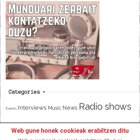
c
i
e
e
t
d
b
t
o
e
o
r
k
Categories
Radio shows
Interviews
News
Music
Events
Web gune honek cookieak erabiltzen ditu
HOME
HAZTE SOCI@ DE 97FM IRRATIA