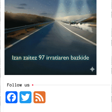
Follow us
F
T
F
a
w
e