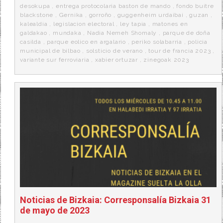
desokupa
,
entrega protocolaria baston de mando
,
fondo buitre
blackstone
,
Gernika
,
gorroño
,
guggenheim urdaibai
,
guzan
,
kalealdia
,
legislacion electoral
,
ley tapia
,
matones en
galdakao
,
mundaka
,
Nadia Nemeh Shomaly
,
parque de doña
casilda
,
parque eolico en argalario
,
periko solabarria
,
policia
municipal de bilbao
,
solsticio de verano
,
tour de francia 2023
,
variante sur ferroviaria
,
xabier ortuzar
,
zinegoak 2023
Noticias de Bizkaia: Corresponsalía Bizkaia 31
de mayo de 2023