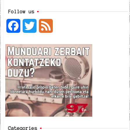
Follow us
F
T
F
a
w
e
c
i
e
e
t
d
b
t
o
e
o
r
k
Categories