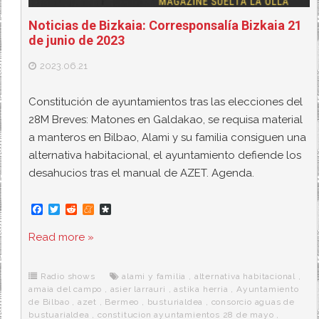
Noticias de Bizkaia: Corresponsalía Bizkaia 21
de junio de 2023
2023.06.21
Constitución de ayuntamientos tras las elecciones del
28M Breves: Matones en Galdakao, se requisa material
a manteros en Bilbao, Alami y su familia consiguen una
alternativa habitacional, el ayuntamiento defiende los
desahucios tras el manual de AZET. Agenda.
F
T
R
M
D
a
w
e
e
i
c
i
d
n
a
Read more »
e
t
d
e
s
b
t
i
a
p
o
e
t
m
o
o
r
e
r
Radio shows
alami y familia
,
alternativa habitacional
,
k
a
amaia del campo
,
asier larrauri
,
astika herria
,
Ayuntamiento
de Bilbao
,
azet
,
Bermeo
,
busturialdea
,
consorcio aguas de
bustuarialdea
,
constitucion ayuntamientos 28 de mayo
,