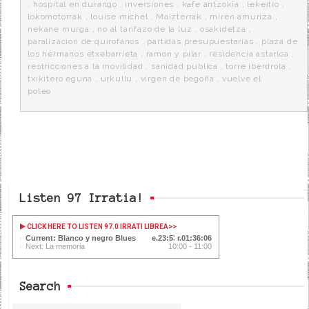
,
hospital en durango
,
inversiones
,
kafe antzokia
,
lekeitio
,
lokomotorrak
,
louise michel
,
Maizterrak
,
miren amuriza
,
nekane murga
,
no al tarifazo de la luz
,
osakidetza
,
paralizacion de quirofanos
,
partidas presupuestarias
,
plaza de
los hermanos etxebarrieta
,
ramon y pilar
,
residencia astarloa
,
restricciones a la movilidad
,
sanidad publica
,
torre iberdrola
,
txikitero eguna
,
urkullu
,
virgen de begoña
,
vuelve el
poteo
Listen 97 Irratia!
CLICK HERE TO LISTEN 97.0 IRRATI LIBREA
>>
Current: Blanco y negro Blues
23:53
01:36:06
Next: La memoria
10:00 - 11:00
Search