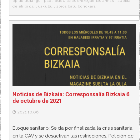
pp de durango
,
pse
,
psiquiatras entregad las armas
,
subida
de eh bildu
,
urkullu
,
zoroa batu borrokara
Noticias de Bizkaia: Corresponsalía Bizkaia 6
de octubre de 2021
2021.10.06
Bloque sanitario: Se da por finalizada la crisis sanitaria
en la CAV y se desactivan las restricciones. Petición de