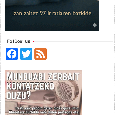
Follow us
F
T
F
a
w
e
c
i
e
e
t
d
b
t