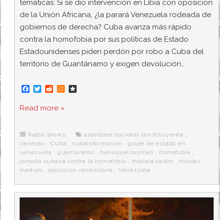
temáticas: Si se dio intervención en Libia con oposición
de la Unión Africana, ¿la parará Venezuela rodeada de
gobiernos de derecha? Cuba avanza más rápido
contra la homofobia por sus políticas de Estado
Estadounidenses piden perdón por robo a Cuba del
territorio de Guantánamo y exigen devolución…
F
T
R
M
D
a
w
e
e
i
c
i
d
n
a
Read more »
e
t
d
e
s
b
t
i
a
p
o
e
t
m
o
o
r
e
r
Radio shows
asamblea nacional constituyente
,
k
a
cenesex
,
Cuba
,
cubainformacion
,
golpe de estado en
venezuela
,
guantánamo
,
henrique capriles
,
homofobia
,
jornada cubana contra la homofobia
,
mariela castro
,
nicolás
maduro
,
oposicion venezolana
,
Venezuela