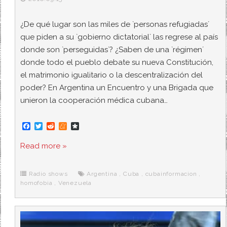
¿De qué lugar son las miles de `personas refugiadas´
que piden a su `gobierno dictatorial´ las regrese al país
donde son `perseguidas´? ¿Saben de una `régimen´
donde todo el pueblo debate su nueva Constitución,
el matrimonio igualitario o la descentralización del
poder? En Argentina un Encuentro y una Brigada que
unieron la cooperación médica cubana…
F
T
R
M
D
a
w
e
e
i
c
i
d
n
a
Read more »
e
t
d
e
s
b
t
i
a
p
o
e
t
m
o
o
r
e
r
Radio shows
Argentina
,
Cuba
,
cubainformacion
,
k
a
homofobia
,
Venezuela