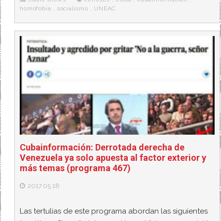
o
r
e
r
k
a
homofobia
,
socialismo
,
UNEAC
Cubainformación: Derrotada derecha de
Venezuela ya solo apuesta al factor exterior y
más temas (programa 467)
2017.05.18
Las tertulias de este programa abordan las siguientes