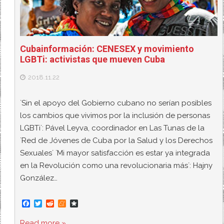
Cubainformación: CENESEX y movimiento
LGBTi: activistas que mueven Cuba
2018.11.22
`Sin el apoyo del Gobierno cubano no serían posibles
los cambios que vivimos por la inclusión de personas
LGBTi´: Pável Leyva, coordinador en Las Tunas de la
`Red de Jóvenes de Cuba por la Salud y los Derechos
Sexuales´ `Mi mayor satisfacción es estar ya integrada
en la Revolución como una revolucionaria más´: Hajny
González…
F
T
R
M
D
a
w
e
e
i
c
i
d
n
a
Read more »