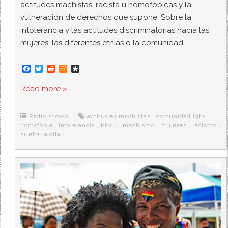
actitudes machistas, racista u homofóbicas y la
vulneración de derechos que supone. Sobre la
intolerancia y las actitudes discriminatorias hacia las
mujeres, las diferentes etnias o la comunidad…
F
T
R
M
D
a
w
e
e
i
c
i
d
n
a
Read more »
e
t
d
e
s
b
t
i
a
p
o
e
t
m
o
o
r
e
r
Radio shows
actitudes machistas
,
comunidad lgtbi
,
k
a
homofobia
,
intolerancia
,
kitxu
,
machismo
,
mujeres
,
racismo
,
suelta la olla