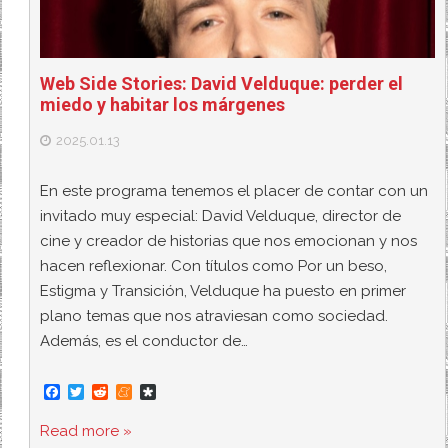
Web Side Stories: David Velduque: perder el
miedo y habitar los márgenes
2025.01.13
En este programa tenemos el placer de contar con un
invitado muy especial: David Velduque, director de
cine y creador de historias que nos emocionan y nos
hacen reflexionar. Con títulos como Por un beso,
Estigma y Transición, Velduque ha puesto en primer
plano temas que nos atraviesan como sociedad.
Además, es el conductor de…
F
T
R
M
D
a
w
e
e
i
c
i
d
n
a
Read more »
e
t
d
e
s