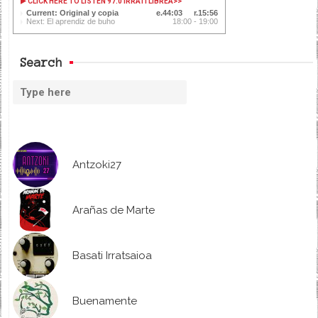
CLICK HERE TO LISTEN 97.0 IRRATI LIBREA
>>
Current: Original y copia
44:04
15:55
Next: El aprendiz de buho
18:00 - 19:00
Search
Antzoki27
Arañas de Marte
Basati Irratsaioa
Buenamente