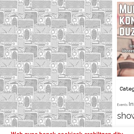
Cate
I
Events
sho