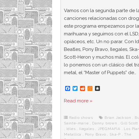
Vamos con la segunda parte de l
canciones relacionadas con drog
este programa empezamos por l
marihuana y seguimos con el LSD
opiáceos, etc. Un no parar. Con Id
Beatles, Pony Bravo, Ilegales, Ska-P
Scott-Heron y muchos más. El co
lo ponemos con un clásico del tr
metal, el “Master of Puppets” de…
F
T
R
M
D
a
w
e
e
i
c
i
d
n
a
Read more »
e
t
d
e
s
b
t
i
a
p
o
e
t
m
o
o
r
e
r
Radio shows
Brian Jackson
,
Bu
k
a
Sainte-marie
,
Danny brown
,
Gill Scot
,
Idles
,
Ilegales
,
JPEGMAFIA
,
Los Pla
Metallica
,
Pony Bravo
,
Ska-P
,
The