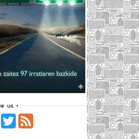
ow us
F
T
F
a
w
e