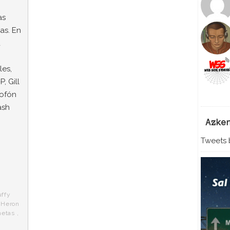
as
as. En
a
,
les,
, Gill
lofón
ash
Azke
Tweets b
ffy
t Heron
netas
,