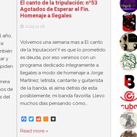
El canto de la tripulación: nº53
Agotados de Esperar el Fin.
Homenaje a Ilegales
2025.12.26
l año,
Volvemos una semana mas a El canto
ra
de la tripulación! Y es que lo prometido
ambién
es deuda, por eso venimos con un
ar y
programa dedicado íntegramente a
spiden
Ilegales a modo de homenaje a Jorge
Martínez, letrista, cantante y guitarrista
rrera
de la banda, el alma detrás de esta
ños de
posiblemente, mi banda favorita. Llevo
s del
muchos días pensando cómo…
F
T
R
M
D
a
w
e
e
i
c
i
d
n
a
Read more »
e
t
d
e
s