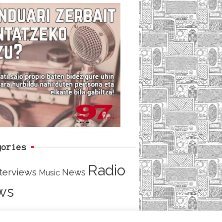
c
i
e
e
t
d
b
t
o
e
o
r
k
gories
Radio
nterviews
News
Music
ws