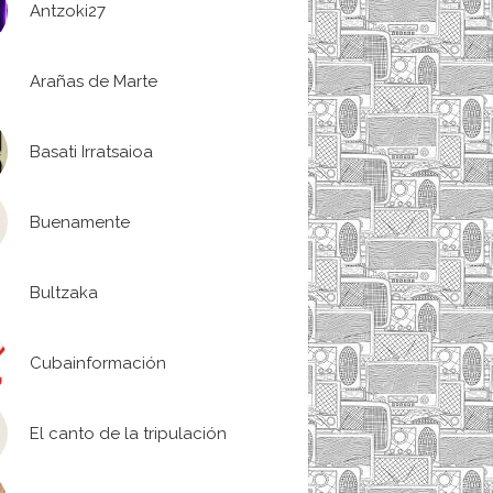
Antzoki27
Arañas de Marte
Basati Irratsaioa
Buenamente
Bultzaka
Cubainformación
El canto de la tripulación