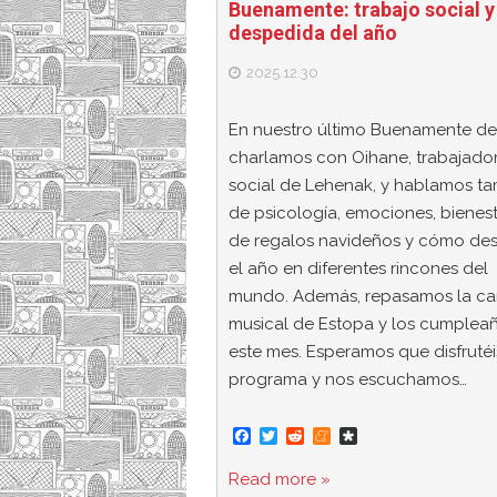
Buenamente: trabajo social y
despedida del año
2025.12.30
En nuestro último Buenamente de
charlamos con Oihane, trabajado
social de Lehenak, y hablamos t
de psicología, emociones, bienest
de regalos navideños y cómo de
el año en diferentes rincones del
mundo. Además, repasamos la ca
musical de Estopa y los cumplea
este mes. Esperamos que disfrutéi
programa y nos escuchamos…
F
T
R
M
D
a
w
e
e
i
c
i
d
n
a
Read more »
e
t
d
e
s