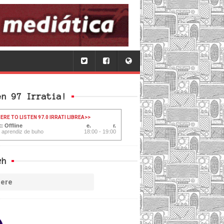
en 97 Irratia!
ERE TO LISTEN 97.0 IRRATI LIBREA
>>
: Offline
l aprendiz de buho
18:00 - 19:00
ch