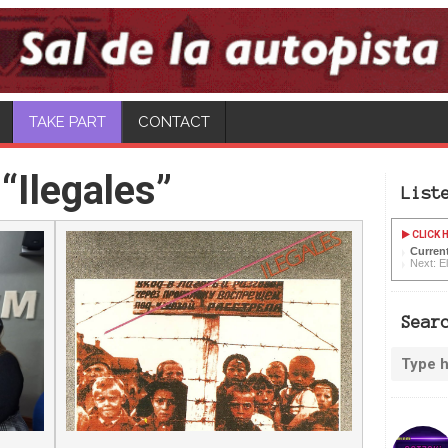
CONTACT
“Ilegales”
List
CLICK H
Current
Next: E
Sear