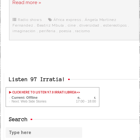
c
i
d
n
a
Read more »
e
t
d
e
s
b
t
i
a
p
o
e
t
m
o
o
r
e
r
Radio shows
África express
,
Ángela Martínez
k
a
Fernández
,
Beatriz Mbula
,
cine
,
diversidad
,
estereotipos
,
imaginación
,
periferia
,
poesia
,
racismo
Listen 97 Irratia!
CLICK HERE TO LISTEN 97.0 IRRATI LIBREA
>>
Current: Offline
Next: Web Side Stories
17:00 - 18:00
Search