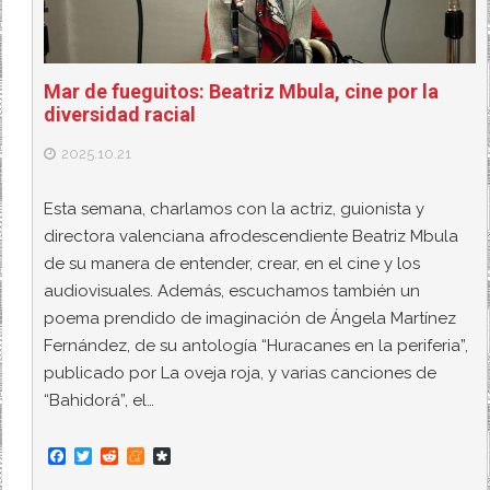
Mar de fueguitos: Beatriz Mbula, cine por la
diversidad racial
2025.10.21
Esta semana, charlamos con la actriz, guionista y
directora valenciana afrodescendiente Beatriz Mbula
de su manera de entender, crear, en el cine y los
audiovisuales. Además, escuchamos también un
poema prendido de imaginación de Ángela Martínez
Fernández, de su antología “Huracanes en la periferia”,
publicado por La oveja roja, y varias canciones de
“Bahidorá”, el…
F
T
R
M
D
a
w
e
e
i