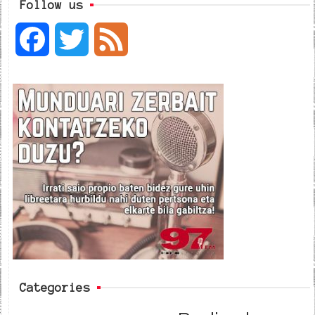
Follow us
F
T
F
a
w
e
c
i
e
e
t
d
b
t
o
e
o
r
k
Categories