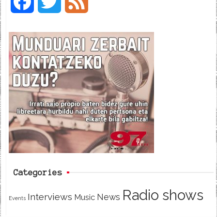
F
T
F
a
w
e
c
i
e
e
t
d
b
t
o
e
o
r
k
Categories
Radio shows
Interviews
News
Music
Events