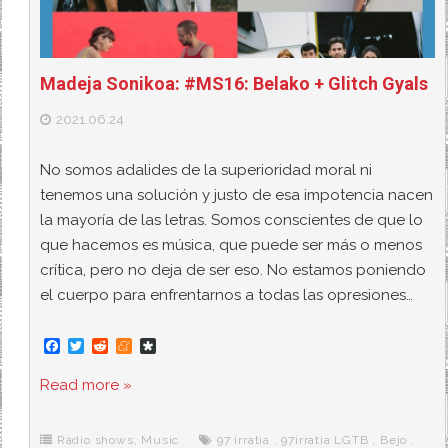
Madeja Sonikoa: #MS16: Belako + Glitch Gyals
2021.06.24
No somos adalides de la superioridad moral ni
tenemos una solución y justo de esa impotencia nacen
la mayoría de las letras. Somos conscientes de que lo
que hacemos es música, que puede ser más o menos
crítica, pero no deja de ser eso. No estamos poniendo
el cuerpo para enfrentarnos a todas las opresiones…
F
T
R
M
D
a
w
e
e
i
c
i
d
n
a
Read more »
e
t
d
e
s
b
t
i
a
p
o
e
t
m
o
o
r
e
r
Radio shows
,
Music
97 irratia
,
97irratia LGTB
,
Bejo
,