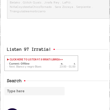
k
a
Belako
,
Glitch Gyals
,
Jirafa Rey
,
LaPili
,
NiñaCoyoteetaChicoTornado
,
Sara Zozaya
,
Serpiente
,
Triángulodeamorbizarro
Listen 97 Irratia!
CLICK HERE TO LISTEN 97.0 IRRATI LIBREA
>>
Current: Offline
Next: Blanco y negro Blues
23:00 - 01:00
Search