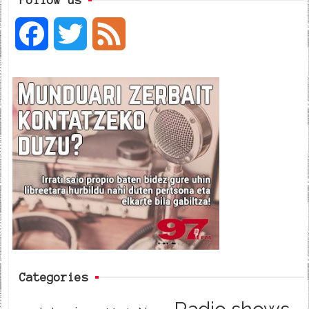
F
T
F
a
w
e
c
i
e
e
t
d
b
t
o
e
o
r
k
Categories