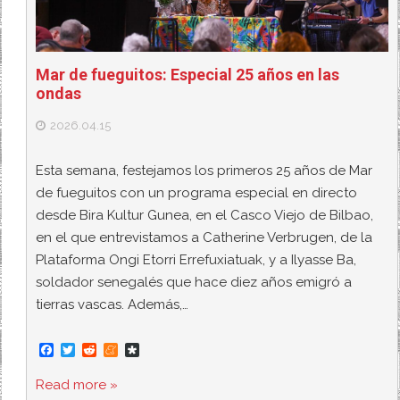
Mar de fueguitos: Especial 25 años en las
ondas
2026.04.15
Esta semana, festejamos los primeros 25 años de Mar
de fueguitos con un programa especial en directo
desde Bira Kultur Gunea, en el Casco Viejo de Bilbao,
en el que entrevistamos a Catherine Verbrugen, de la
Plataforma Ongi Etorri Errefuxiatuak, y a Ilyasse Ba,
soldador senegalés que hace diez años emigró a
tierras vascas. Además,…
F
T
R
M
D
a
w
e
e
i
c
i
d
n
a
Read more »
e
t
d
e
s