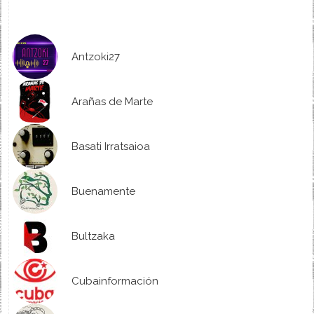
Antzoki27
Arañas de Marte
Basati Irratsaioa
Buenamente
Bultzaka
Cubainformación