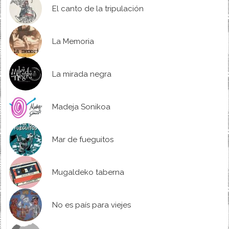
El canto de la tripulación
La Memoria
La mirada negra
Madeja Sonikoa
Mar de fueguitos
Mugaldeko taberna
No es país para viejes