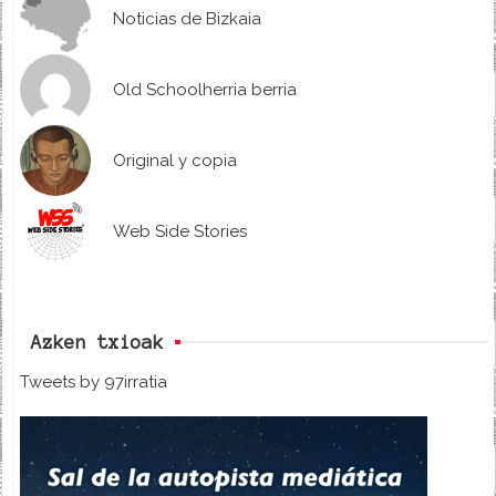
Noticias de Bizkaia
Old Schoolherria berria
Original y copia
Web Side Stories
Azken txioak
Tweets by 97irratia