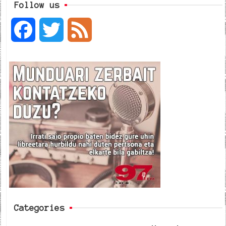
Follow us
F
T
F
a
w
e
c
i
e
e
t
d
b
t
o
e
o
r
k
Categories