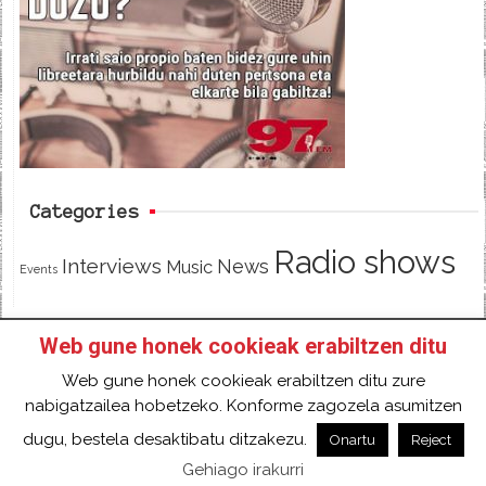
b
t
o
e
o
r
k
Categories
Radio shows
Interviews
News
Music
Events
Web gune honek cookieak erabiltzen ditu
HOME
HAZTE SOCI@ DE 97FM IRRATIA
Web gune honek cookieak erabiltzen ditu zure
FACEBOOK
TWITTER
CONTACT
LOGIN
nabigatzailea hobetzeko. Konforme zagozela asumitzen
2018 Gure eduki guztiak Creative Commons
dugu, bestela desaktibatu ditzakezu.
Onartu
Reject
Aitortu 4.0 Nazioartekoa Baimen baten mende
Gehiago irakurri
daude.