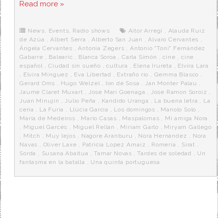
c
i
d
n
a
Read more »
e
t
d
e
s
b
t
i
a
p
o
e
t
m
o
o
r
e
r
News
,
Events
,
Radio shows
Aitor Arregi
,
Alauda Ruiz
k
a
de Azúa
,
Albert Serra
,
Alberto San Juan
,
Alvaro Cervantes
,
Ángela Cervantes
,
Antonia Zegers
,
Antonio "Toni" Fernández
Gabarre
,
Balearic
,
Blanca Soroa
,
Carla Simón
,
cine
,
cine
español
,
Ciudad sin sueño
,
cultura
,
Elena Irureta
,
Elvira Lara
,
Elvira Mínguez
,
Eva Libertad
,
Extraño rio
,
Gemma Blasco
,
Gerard Oms
,
Hugo Welzel
,
Ion de Sosa
,
Jan Monter Palau
,
Jaume Claret Muxart
,
Jose Mari Goenaga
,
Jose Ramon Soroiz
,
Juan Minujín
,
Julio Peña
,
Kandido Uranga
,
La buena letra
,
La
cena
,
La Furia
,
Llúcia Garcia
,
Los domingos
,
Manolo Solo
,
María de Medeiros
,
Mario Casas
,
Maspalomas
,
Mi amiga Nora
,
Miguel Garcés
,
Miguel Rellan
,
Miriam Garlo
,
Miryam Gallego
,
Mitch
,
Muy lejos
,
Nagore Aranburu
,
Nora Hernández
,
Nora
Navas
,
Oliver Laxe
,
Patricia Lopez Arnaiz
,
Romería
,
Sirat
,
Sorda
,
Susana Abaitua
,
Tamar Novas
,
Tardes de soledad
,
Un
fantasma en la batalla
,
Una quinta portuguesa