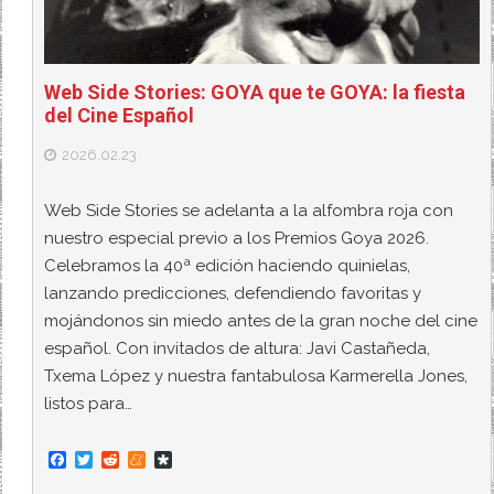
Web Side Stories: GOYA que te GOYA: la fiesta
del Cine Español
2026.02.23
Web Side Stories se adelanta a la alfombra roja con
nuestro especial previo a los Premios Goya 2026.
Celebramos la 40ª edición haciendo quinielas,
lanzando predicciones, defendiendo favoritas y
mojándonos sin miedo antes de la gran noche del cine
español. Con invitados de altura: Javi Castañeda,
Txema López y nuestra fantabulosa Karmerella Jones,
listos para…
F
T
R
M
D
a
w
e
e
i