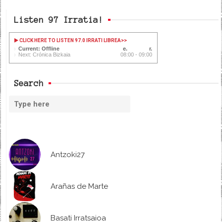
Listen 97 Irratia!
CLICK HERE TO LISTEN 97.0 IRRATI LIBREA
>>
Current: Offline
Next: Crónica Bizkaia
08:00 - 09:00
Search
Antzoki27
Arañas de Marte
Basati Irratsaioa