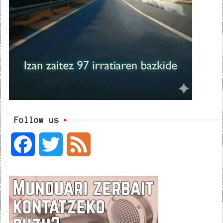
Follow us
F
T
F
a
w
e
c
i
e
e
t
d