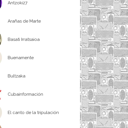
Antzoki27
Arañas de Marte
Basati Irratsaioa
Buenamente
Bultzaka
Cubainformación
El canto de la tripulación