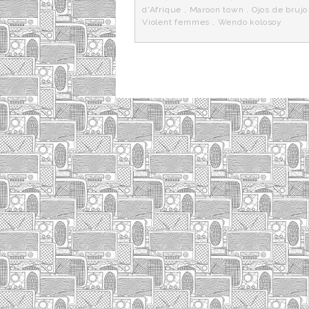
d'Afrique
,
Maroon town
,
Ojos de brujo
Violent femmes
,
Wendo kolosoy