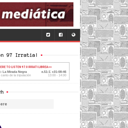
en 97 Irratia!
ERE TO LISTEN 97.0 IRRATI LIBREA
>>
t: La Mirada Negra
51:15
01:08:44
 canto de la tripulación
13:00 - 14:00
ch