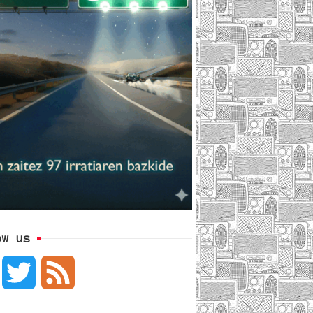
ow us
F
T
F
a
w
e