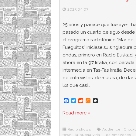
2025.04.07
25 años y parece que fue ayer… h
pasado un cuarto de siglo desde
el programa radiofónico “Mar de
Fueguitos” iniciase su singladura p
ondas, primero en Radio Euskadi 
ahora en la 97 Irratia, con parada
intermedia en Tas-Tas Irratia. Dec
de entrevistas, de música, de dar 
lxs que casi…
F
T
R
M
D
a
w
e
e
i
c
i
d
n
a
Read more »
e
t
d
e
s
b
t
i
a
p
o
e
t
m
o
o
r
e
r
Radio shows
Audience
,
Choc-
k
a
town
,
la buena vida
,
Les Amazones