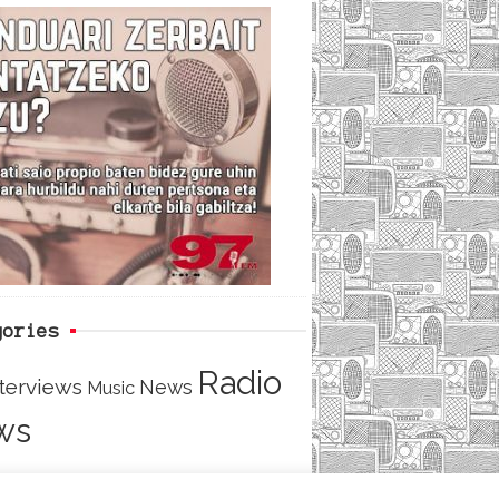
c
i
e
e
t
d
b
t
o
e
o
r
k
gories
Radio
nterviews
News
Music
ws