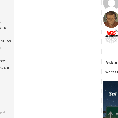
a
 que
or las
y
enas
Azke
voz a
Tweets b
quib-