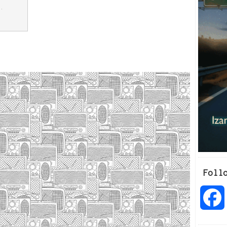
,
Foll