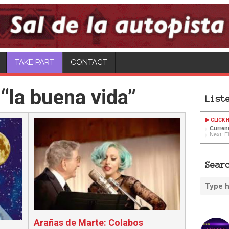
CONTACT
“la buena vida”
List
CLICK H
Curren
Next: El
Sear
Arañas de Marte: Colabos