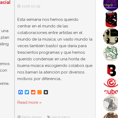
acial
2026.02.09
Esta semana nos hemos querido
centrar en el mundo de las
r una
colaboraciones entre artistas en el
n plan
mundo de la música; un vasto mundo (a
ating
veces también basto) que daría para
trescientos programas y que hemos
querido condensar en una horita de
onemos
buena música escogiendo colabos que
 con
nos llaman la atención por diversos
motivos: por diferencia…
xime…
F
T
R
M
D
a
w
e
e
i
c
i
d
n
a
Read more »
e
t
d
e
s
b
t
i
a
p
o
e
t
m
o
o
r
e
r
Radio shows
Alicia Keys
,