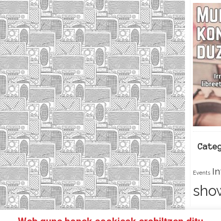
Cate
I
Events
sho