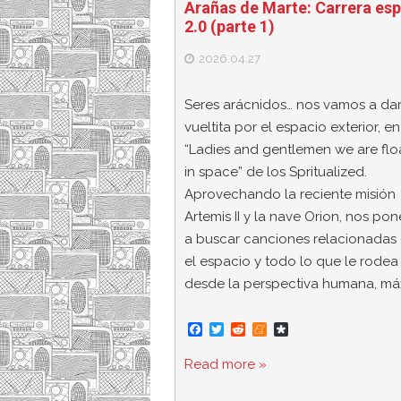
Arañas de Marte: Carrera esp
2.0 (parte 1)
2026.04.27
Seres arácnidos… nos vamos a da
vueltita por el espacio exterior, e
“Ladies and gentlemen we are flo
in space” de los Spritualized.
Aprovechando la reciente misión
Artemis II y la nave Orion, nos p
a buscar canciones relacionadas
el espacio y todo lo que le rodea
desde la perspectiva humana, má
F
T
R
M
D
a
w
e
e
i
c
i
d
n
a
Read more »
e
t
d
e
s
b
t
i
a
p
o
e
t
m
o