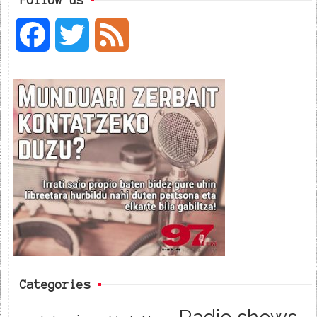
F
T
F
a
w
e
c
i
e
e
t
d
b
t
o
e
o
r
k
Categories