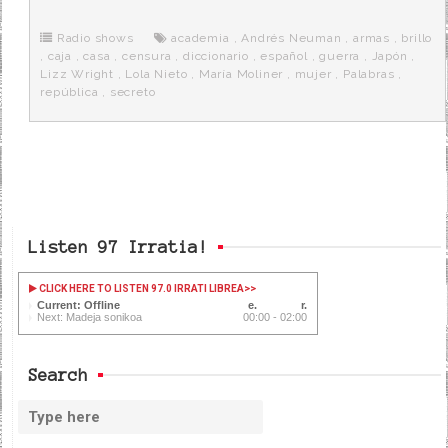
b
t
i
a
p
o
e
t
m
o
o
r
e
r
Radio shows
academia
,
Andrés Neuman
,
armas
,
brillo
k
a
,
caja
,
casa
,
censura
,
diccionario
,
español
,
guerra
,
Japón
,
Lizz Wright
,
Lola Nieto
,
María Moliner
,
mujer
,
Palabras
,
república
,
secreto
Listen 97 Irratia!
CLICK HERE TO LISTEN 97.0 IRRATI LIBREA
>>
Current: Offline
Next: Madeja sonikoa
00:00 - 02:00
Search