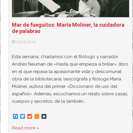
Mar de fueguitos: María Moliner, la cuidadora
de palabras
2025.03.11
Esta semana, charlamos con el filólogo y narrador
Andrés Neuman de «Hasta que empieza a brillar», libro
en el que repasa la apasionante vida y descomunal
obra de la bibliotecaria, lexicógrafa y filóloga María
Moliner, autora del primer «Diccionario de uso del
español». Además, escuchamos un relato sobre casas,
cuerpos y secretos, de la también…
F
T
R
M
D
a
w
e
e
i
c
i
d
n
a
Read more »
e
t
d
e
s